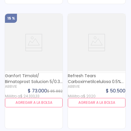
15 %
Ganfort Timolol/
Refresh Tears
Bimatoprost Solucion 5/0.3
Carboximetilcelulosa 0.5%
ABBVIE
ABBVIE
Mg Oftalmico X 3 Ml
Duo Pack X 15 Ml Gratis X 10
$
73
.
000
$
50
.
500
$
85
.
882
Ml
Mililitro
a
$
24
.
333
,
33
Mililitro
a
$
2020
AGREGAR A LA BOLSA
AGREGAR A LA BOLSA