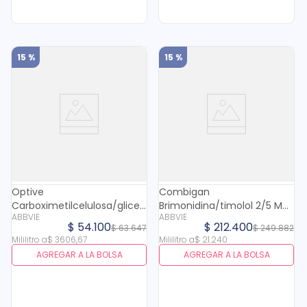
15 %
15 %
Optive
Combigan
Carboximetilcelulosa/glicerina
Brimonidina/timolol 2/5 Mg
ABBVIE
ABBVIE
5/9 Mg Oftalmico X 15 Ml
Solucion Oftalmico X 10 Ml
$
54
.
100
$
212
.
400
$
63
.
647
$
249
.
882
Mililitro
a
$
3606
,
67
Mililitro
a
$
21
.
240
AGREGAR A LA BOLSA
AGREGAR A LA BOLSA