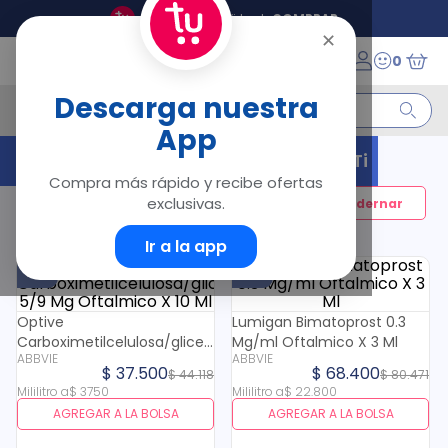
Tu Droguería Virtual
COMPRAR
✕
0
¿Qué estás buscando?
Descarga nuestra
App
Términos Más Buscados
¡Hola! Estos Productos Son Para Ti
Compra más rápido y recibe ofertas
1
.
floratil
exclusivas.
Filtrar
2
.
acerumen
3
.
marimer
Ir a la app
4
.
mounjaro
15 %
15 %
5
.
forz
6
.
acetaminofén
Optive
Lumigan Bimatoprost 0.3
Carboximetilcelulosa/glicerina
7
.
pañales
Mg/ml Oftalmico X 3 Ml
ABBVIE
ABBVIE
5/9 Mg Oftalmico X 10 Ml
8
.
wegovy
$
37
.
500
$
68
.
400
$
44
.
118
$
80
.
471
9
.
cyclofem
Mililitro
a
$
3750
Mililitro
a
$
22
.
800
AGREGAR A LA BOLSA
AGREGAR A LA BOLSA
10
.
vitamina c