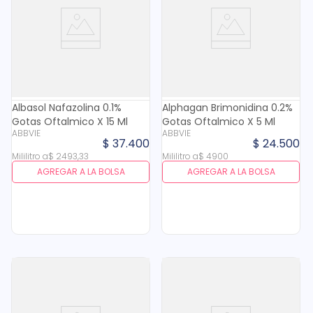
Albasol Nafazolina 0.1%
Alphagan Brimonidina 0.2%
Gotas Oftalmico X 15 Ml
Gotas Oftalmico X 5 Ml
ABBVIE
ABBVIE
$
37
.
400
$
24
.
500
Mililitro
a
$
2493
,
33
Mililitro
a
$
4900
AGREGAR A LA BOLSA
AGREGAR A LA BOLSA