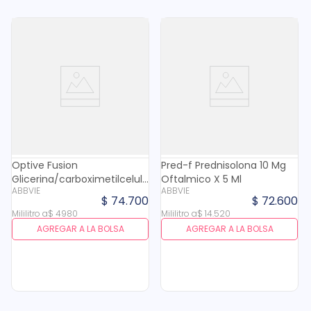
Optive Fusion
Pred-f Prednisolona 10 Mg
Glicerina/carboximetilcelulosa
Oftalmico X 5 Ml
ABBVIE
ABBVIE
9/5 Mg Oftalmico X 15 Ml
$
74
.
700
$
72
.
600
Mililitro
a
$
4980
Mililitro
a
$
14
.
520
AGREGAR A LA BOLSA
AGREGAR A LA BOLSA