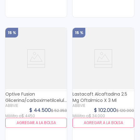
15 %
15 %
Optive Fusion
Lastacaft Alcaftadina 2.5
Glicerina/carboximetilcelulosa
Mg Oftalmico X 3 Ml
ABBVIE
ABBVIE
9/5 Mg Oftalmico X 10 Ml
$
44
.
500
$
102
.
000
$
52
.
353
$
120
.
000
Mililitro
a
$
4450
Mililitro
a
$
34
.
000
AGREGAR A LA BOLSA
AGREGAR A LA BOLSA