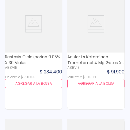
Restasis Ciclosporina 0.05%
Acular Ls Ketorolaco
X 30 Viales
Trometamol 4 Mg Gotas X
ABBVIE
ABBVIE
5 Ml.
$
234
.
400
$
91
.
900
Unidad
a
$
7813
,
33
Mililitro
a
$
18
.
380
AGREGAR A LA BOLSA
AGREGAR A LA BOLSA