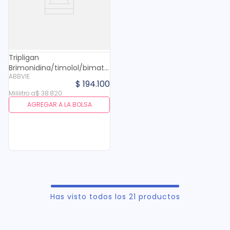
Tripligan
Brimonidina/timolol/bimatoprost
ABBVIE
1.5/6.83/0.1 Mg Oftalmico X
$
194
.
100
5 Ml
Mililitro
a
$
38
.
820
AGREGAR A LA BOLSA
Has visto todos los
21
productos