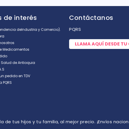
 de interés
Contáctanos
PQRS
tendencia deIndustria y Comercio).
era
nosotros
LLAMA AQUÍ DESDE TU
de Medicamentos
dido
e Salud de Antioquia
A.S
un pedido en TDV
a PQRS
de tus hijos y tu familia, al mejor precio. ¡Envíos naciona