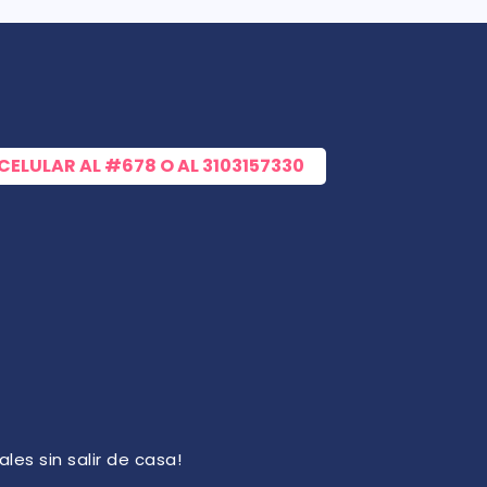
 CELULAR AL
#678
O AL
3103157330
les sin salir de casa!