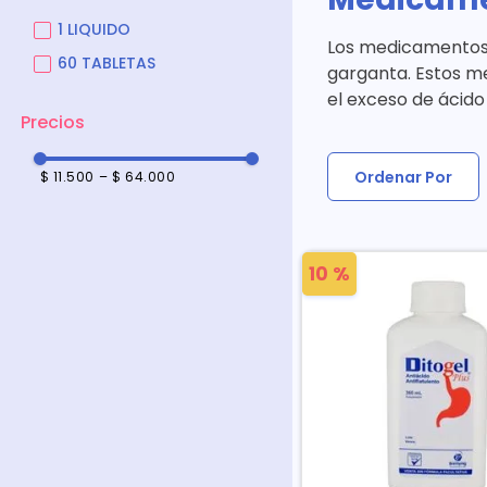
1 LIQUIDO
Los medicamentos 
60 TABLETAS
garganta. Estos m
el exceso de ácid
Ordenar Por
$ 11.500
–
$ 64.000
10 %