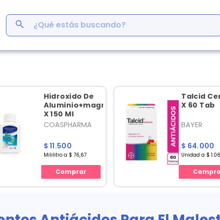
¿Qué estás buscando?
ás Buscados
men
r
Hidroxido De
Talcid Ce
ro
meticona
Aluminio+magnesio+simeticona
X 60 Tab
X 150 Ml
COASPHARMA
BAYER
em
s
$ 11.500
$ 64.000
inofén
Mililitro a $ 76,67
Unidad a $ 1.0
y
Comprar
Compra
germina
tos Antiácidos Para El Males