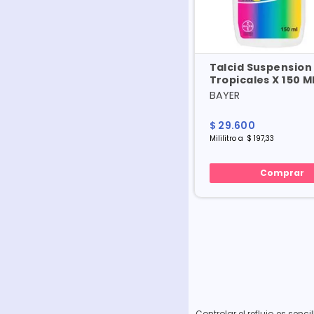
Talcid Suspension
Tropicales X 150 M
BAYER
$
29
.
600
Mililitro
a
$
197
,
33
Comprar
Controlar el reflujo es senci