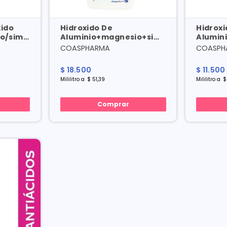
xido
Hidroxido De
Hidroxi
o/simeticona
Aluminio+magnesio+simeticona
Alumin
X 360 Ml
X 150 M
COASPHARMA
COASPH
$
18
.
500
$
11
.
500
Mililitro
a
$
51
,
39
Mililitro
a
$
Comprar