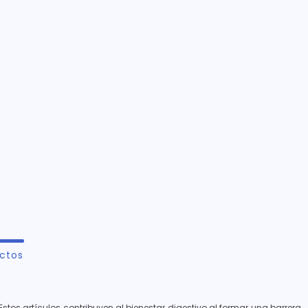
ctos
 Estos artículos contribuyen al bienestar digestivo al formar una barrera