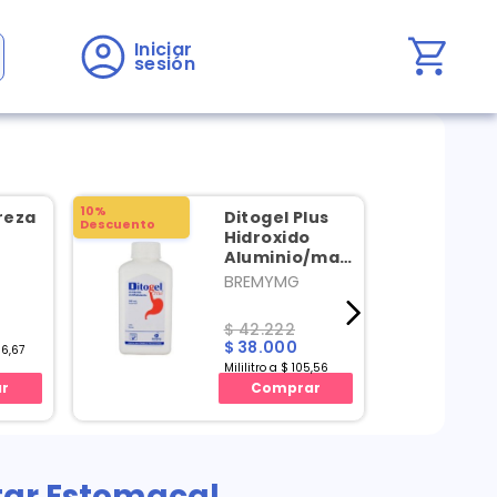
Iniciar 
sesión
10%
reza
Ditogel Plus
Descuento
Hidroxido
Aluminio/magnesio/simetico
X 360 Ml
BREMYMG
$ 42.222
$ 38.000
66,67
Mililitro a $ 105,56
r
Comprar
tar Estomacal