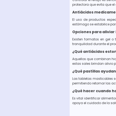
protectora que evita que el
Antiácidos medicament
El uso de productos especí
estómago se estabilice par
Opciones para aliviar
Existen formatos en gel o 
tranquilidad durante el pr
¿Qué antiácidos esto
Aquellos que combinan hid
estas sales brindan alivio
¿Qué pastillas ayudan 
Las tabletas masticables s
permitiendo retomar las act
¿Qué hacer cuando h
Es vital identificar alime
apoya el cuidado de la salu