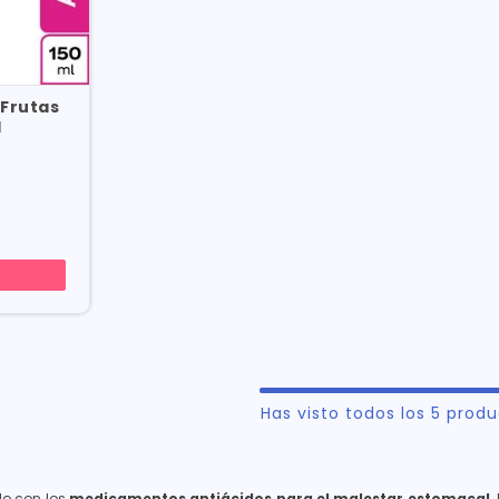
 Frutas
l
Has visto todos los
5
produ
llo con los
medicamentos antiácidos para el malestar estomacal
.