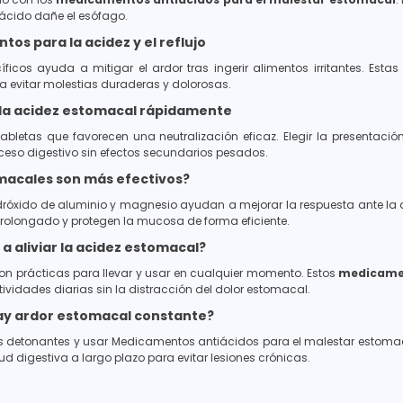
 ácido dañe el esófago.
os para la acidez y el reflujo
ficos ayuda a mitigar el ardor tras ingerir alimentos irritantes. Est
a evitar molestias duraderas y dolorosas.
 la acidez estomacal rápidamente
tabletas que favorecen una neutralización eficaz. Elegir la presentac
oceso digestivo sin efectos secundarios pesados.
macales son más efectivos?
róxido de aluminio y magnesio ayudan a mejorar la respuesta ante la 
 prolongado y protegen la mucosa de forma eficiente.
a aliviar la acidez estomacal?
on prácticas para llevar y usar en cualquier momento. Estos
medicamen
ividades diarias sin la distracción del dolor estomacal.
ay ardor estomacal constante?
ntos detonantes y usar Medicamentos antiácidos para el malestar estomaca
d digestiva a largo plazo para evitar lesiones crónicas.