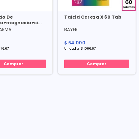
do De
Talcid Cereza X 60 Tab
io+magnesio+simeticona
l
ARMA
BAYER
$
64
.
000
76
,
67
Unidad
a
$
1066
,
67
Comprar
Comprar