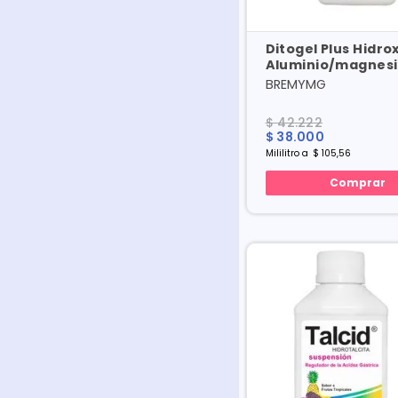
Ditogel Plus Hidro
Aluminio/magnesi
X 360 Ml
BREMYMG
$
42
.
222
$
38
.
000
Mililitro
a
$
105
,
56
Comprar