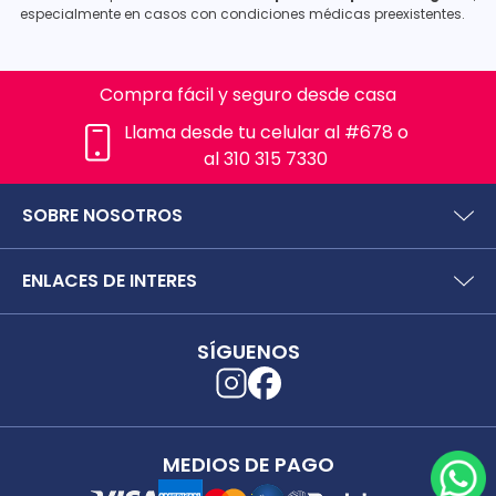
especialmente en casos con condiciones médicas preexistentes.
Compra fácil y seguro desde casa
Llama desde tu celular al #678 o
al 310 315 7330
SOBRE NOSOTROS
¿Quiénes somos?
ENLACES DE INTERES
Preguntas frecuentes
Políticas y términos de uso
SIC (Superintendencia deIndustria y Comercio).
Puntos Saludables
SÍGUENOS
Superfinanciera
Términos y condiciones puntos saludables
Trabaja con nosotros
Localizador de tiendas
Uso seguro de medicamentos
Separata digital
Rastrea tu pedido
MEDIOS DE PAGO
Secretaría de Salud de Antioquia