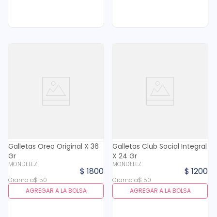
Galletas Oreo Original X 36
Galletas Club Social Integral
Gr
X 24 Gr
MONDELEZ
MONDELEZ
$
1800
$
1200
Gramo
a
$
50
Gramo
a
$
50
AGREGAR A LA BOLSA
AGREGAR A LA BOLSA