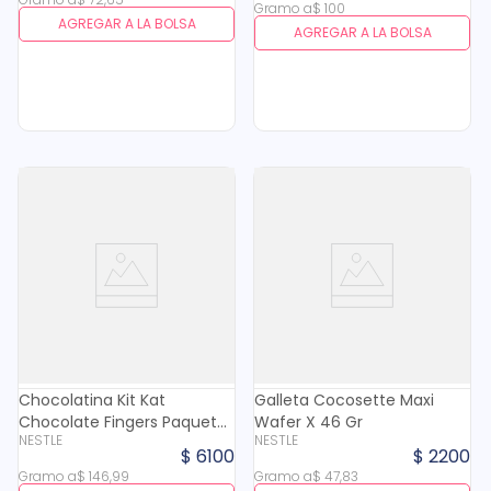
Gramo
a
$
100
AGREGAR A LA BOLSA
AGREGAR A LA BOLSA
Chocolatina Kit Kat
Galleta Cocosette Maxi
Chocolate Fingers Paquete
Wafer X 46 Gr
NESTLE
NESTLE
X 41.5 Gr
$
6100
$
2200
Gramo
a
$
146
,
99
Gramo
a
$
47
,
83