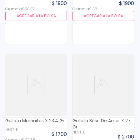
$
1900
$
1900
Gramo
a
$
70
,
37
Gramo
a
$
38
AGREGAR A LA BOLSA
AGREGAR A LA BOLSA
Galleta Morenitas X 23.4 Gr
Galleta Beso De Amor X 27
Gr
NESTLE
NESTLE
$
1700
$
2700
Gramo
a
$
72
,
65