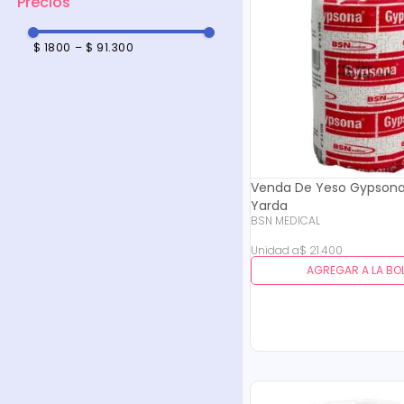
$ 1800
–
$ 91.300
Venda De Yeso Gypsona
Yarda
BSN MEDICAL
Unidad
a
$
21
.
400
AGREGAR A LA BO