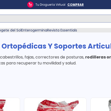
Tu Droguería Virtual
COMPRAR
ás Buscados
egete del Sol
Enterogermina
Revista Essentials
s Ortopédicas Y Soportes Articu
 cabestrillos, fajas, correctores de posturas,
rodilleras o
tas para recuperar tu movilidad y salud.
én