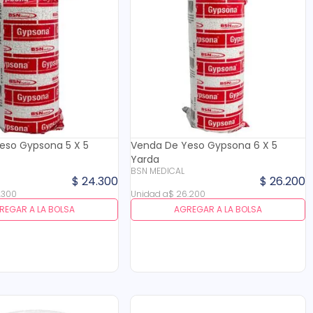
eso Gypsona 5 X 5
Venda De Yeso Gypsona 6 X 5
Yarda
BSN MEDICAL
$
24
.
300
$
26
.
200
.
300
Unidad
a
$
26
.
200
REGAR A LA BOLSA
AGREGAR A LA BOLSA