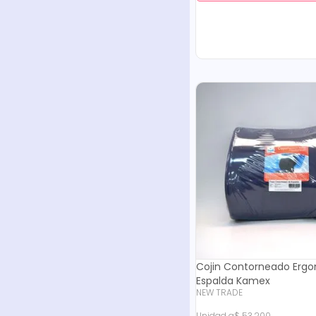
Cojin Contorneado Erg
Espalda Kamex
NEW TRADE
Unidad
a
$
53
.
200