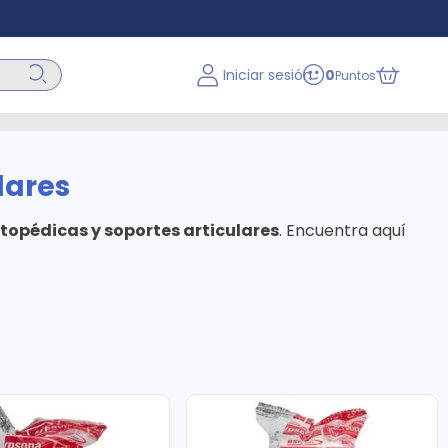
Iniciar sesión
0
Puntos
lares
rtopédicas y soportes articulares
. Encuentra aquí