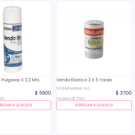
5 Pulgasas X 2.2 Mts
Venda Elastica 3 X 5 Yarda
G
SEVENPHARMA SAS
$
5900
$
3700
00
Unidad
a
$
3700
REGAR A LA BOLSA
AGREGAR A LA BOLSA