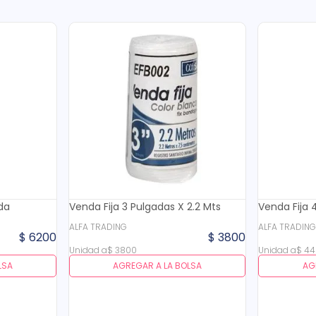
da
Venda Fija 3 Pulgadas X 2.2 Mts
Venda Fija 
ALFA TRADING
ALFA TRADIN
$
6200
$
3800
Unidad
a
$
3800
Unidad
a
$
44
LSA
AGREGAR A LA BOLSA
AG