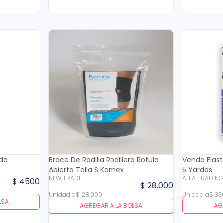
rda
Brace De Rodilla Rodillera Rotula
Venda Elast
Abierta Talla S Kamex
5 Yardas
NEW TRADE
ALFA TRADIN
$
4500
$
28
.
000
Unidad
a
$
28
.
000
Unidad
a
$
33
LSA
AGREGAR A LA BOLSA
AG