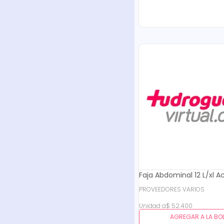
Faja Abdominal 12 L/xl A
PROVEEDORES VARIOS
Unidad
a
$
52
.
400
AGREGAR A LA BO