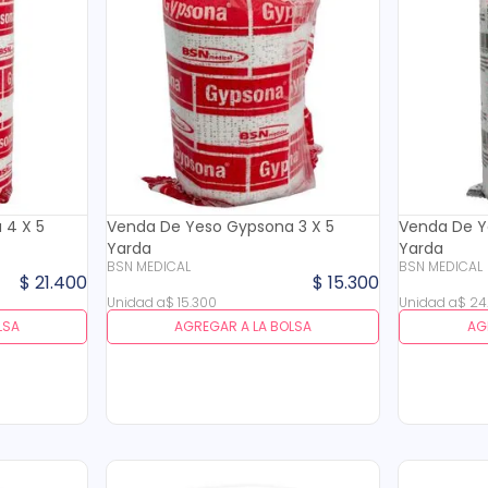
 4 X 5
Venda De Yeso Gypsona 3 X 5
Venda De Y
Yarda
Yarda
BSN MEDICAL
BSN MEDICAL
$
21
.
400
$
15
.
300
Unidad
a
$
15
.
300
Unidad
a
$
24
LSA
AGREGAR A LA BOLSA
AG