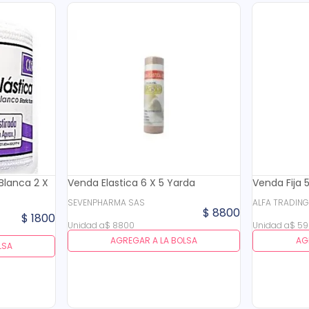
Blanca 2 X
Venda Elastica 6 X 5 Yarda
Venda Fija 
SEVENPHARMA SAS
ALFA TRADIN
$
8800
$
1800
Unidad
a
$
8800
Unidad
a
$
59
AGREGAR A LA BOLSA
AG
LSA