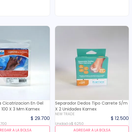
 Cicatrizacion En Gel
Separador Dedos Tipo Carrete S/m
 X 100 X 3 Mm Kamex
X 2 Unidades Kamex
NEW TRADE
$
29
.
700
$
12
.
500
.
700
Unidad
a
$
6250
REGAR A LA BOLSA
AGREGAR A LA BOLSA