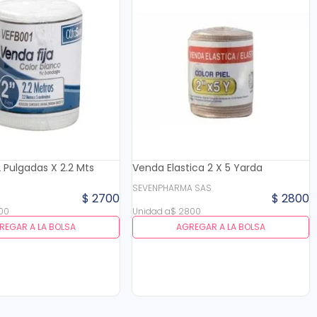
2 Pulgadas X 2.2 Mts
Venda Elastica 2 X 5 Yarda
G
SEVENPHARMA SAS
$
2700
$
2800
00
Unidad
a
$
2800
REGAR A LA BOLSA
AGREGAR A LA BOLSA