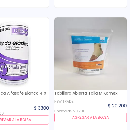
ica Alfasafe Blanca 4 X
Tobillera Abierta Talla M Kamex
NEW TRADE
G
$
20
.
200
$
3300
Unidad
a
$
20
.
200
00
AGREGAR A LA BOLSA
REGAR A LA BOLSA