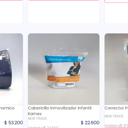
onomico
Cabestrillo Inmovilizador Infantil
Corrector P
Kamex
NEW TRADE
NEW TRADE
$
53
.
200
$
22
.
600
Unidad
a
$
31
.
Unidad
a
$
22
.
600