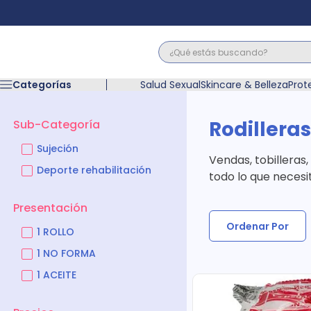
¿Qué estás buscando?
Términos M
Categorías
Salud Sexual
Skincare & Belleza
Prot
1
.
floratil
2
.
acerumen
Rodillera
Sub-Categoría
3
.
marimer
4
.
mounjaro
Sujeción
Vendas, tobilleras,
5
.
forz
Deporte rehabilitación
todo lo que necesi
6
.
acetaminof
7
.
pañales
Presentación
8
.
wegovy
Ordenar Por
1 ROLLO
9
.
cyclofem
10
.
vitamina c
1 NO FORMA
1 ACEITE