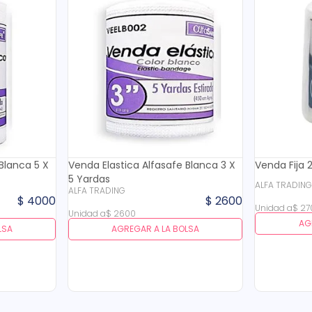
Blanca 5 X
Venda Elastica Alfasafe Blanca 3 X
Venda Fija 
5 Yardas
ALFA TRADIN
ALFA TRADING
$
4000
$
2600
Unidad
a
$
27
Unidad
a
$
2600
AG
LSA
AGREGAR A LA BOLSA