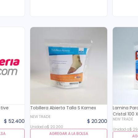
ctive
Tobillera Abierta Talla S Kamex
Lamina Para
Cristal 100
NEW TRADE
NEW TRADE
$
52
.
400
$
20
.
200
Unidad
a
$
20
.
200
Unidad
a
$
29
LSA
AGREGAR A LA BOLSA
AG