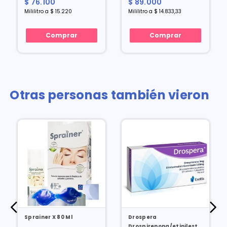
$ 76.100
$ 89.000
Mililitro a $ 15.220
Mililitro a $ 14.833,33
Comprar
Comprar
Otras personas también vieron
Sprainer X 80 Ml
Drospera
Drospirenona/etinilestradiol