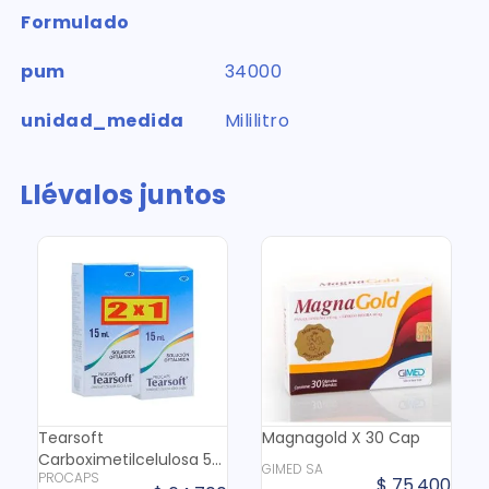
Formulado
pum
34000
unidad_medida
Mililitro
Llévalos juntos
Tearsoft
Magnagold X 30 Cap
Carboximetilcelulosa 5
GIMED SA
PROCAPS
Mg Oftalmico X 15 Ml
$
75
.
400