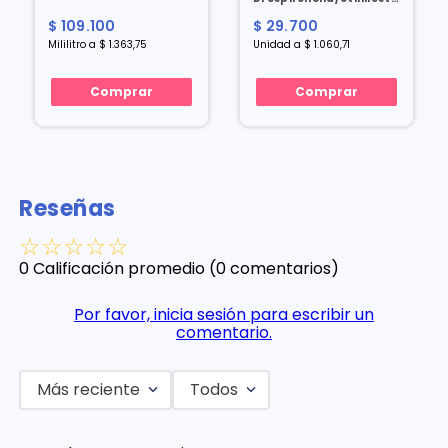
3/0.03 Mg X 28 Comp
$ 109.100
$ 29.700
Mililitro a $ 1.363,75
Unidad a $ 1.060,71
Comprar
Comprar
Reseñas
☆
☆
☆
☆
☆
0 Calificación promedio
(0 comentarios)
Por favor, inicia sesión para escribir un
comentario.
Más reciente
Todos