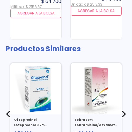
$
64
.
700
Pague 1 Lleve 2
Unidad
a
$
2513
,
33
Mililitro
a
$
2156
,
67
AGREGAR A LA BOLSA
AGREGAR A LA BOLSA
Productos Similares
Oftaprednol
Tobracort
Loteprednol 0.2%
Tobramicina/dexametasona
Oftalmico X 5 Ml
3/1 Mg Oftalmico X 6 Ml