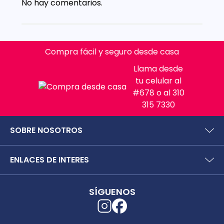
No hay comentarios.
Compra fácil y seguro desde casa
Llama desde
tu celular al
#678 o al 310
315 7330
SOBRE NOSOTROS
¿Quiénes somos?
ENLACES DE INTERES
Preguntas frecuentes
Políticas y términos de uso
SIC (Superintendencia deIndustria y Comercio).
Puntos Saludables
SÍGUENOS
Superfinanciera
Términos y condiciones puntos saludables
Trabaja con nosotros
Localizador de tiendas
Uso seguro de medicamentos