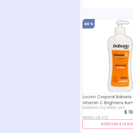
40 %
Locion Corporal Babaria
Vitamin C Brightens Ilu
BABARIA COLOMBIA SAS
Ml
$
19
Mililitro
a
$
47
,
5
AGREGAR A LA BO