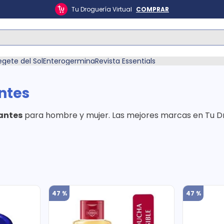
Tu Droguería Virtual
COMPRAR
ás Buscados
egete del Sol
Enterogermina
Revista Essentials
ntes
antes
para hombre y mujer. Las mejores marcas en Tu Drog
én
47 %
47 %