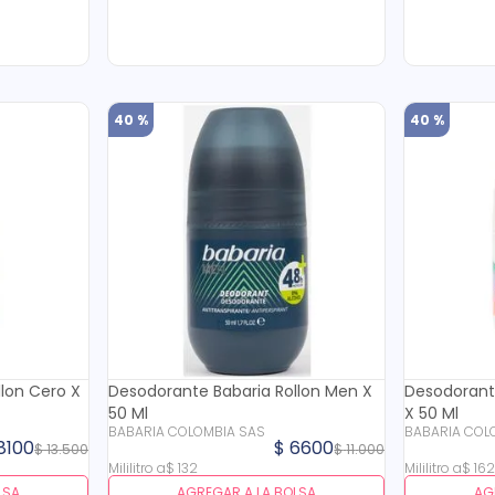
40 %
40 %
lon Cero X
Desodorante Babaria Rollon Men X
Desodorante
50 Ml
X 50 Ml
BABARIA COLOMBIA SAS
BABARIA COL
8100
$
6600
$
13
.
500
$
11
.
000
Mililitro
a
$
132
Mililitro
a
$
16
LSA
AGREGAR A LA BOLSA
AG