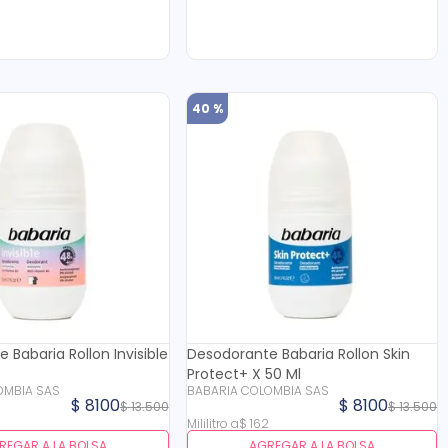
40 %
 Babaria Rollon Invisible
Desodorante Babaria Rollon Skin
Protect+ X 50 Ml
OMBIA SAS
BABARIA COLOMBIA SAS
$
8100
$
8100
$
13
.
500
$
13
.
500
2
Mililitro
a
$
162
REGAR A LA BOLSA
AGREGAR A LA BOLSA