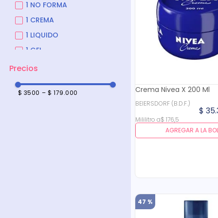
1 NO FORMA
1 CREMA
1 LIQUIDO
1 GEL
1 SOLUCION
2 BARRA
Crema Nivea X 200 Ml
$ 3500
–
$ 179.000
2 AEROSOL
BEIERSDORF (B.D.F.)
$
35
.
Mililitro
a
$
176
,
5
AGREGAR A LA BO
47 %