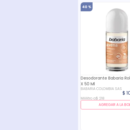
40 %
Desodorante Babaria Ro
X 50 Ml
BABARIA COLOMBIA SAS
$
1
Mililitro
a
$
218
AGREGAR A LA BO