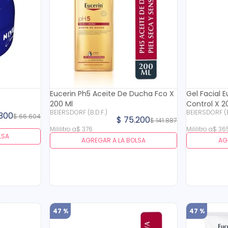
Eucerin Ph5 Aceite De Ducha Fco X
Gel Facial 
200 Ml
Control X 2
BEIERSDORF (B.D.F.)
BEI
300
$
66
.
604
$
75
.
200
$
141
.
887
Mililitro
a
$
376
Mililitro
a
$
36
LSA
AGREGAR A LA BOLSA
AG
47 %
47 %