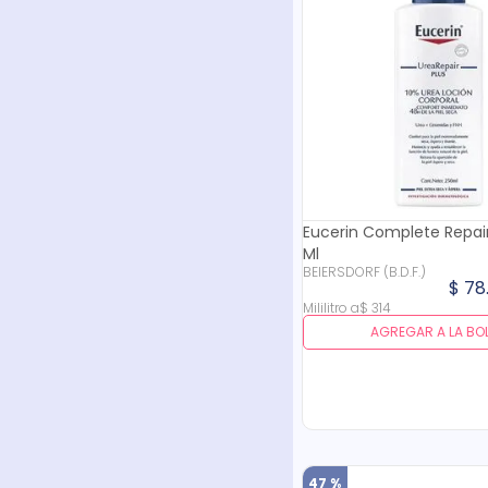
Eucerin Complete Repair
Ml
BEIERSDORF (B.D.F.)
$
78
Mililitro
a
$
314
AGREGAR A LA BO
47 %