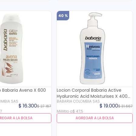
40 %
o Babaria Avena X 600
Locion Corporal Babaria Active
Hyaluronic Acid Moisturises X 400
OMBIA SAS
BABARIA COLOMBIA SAS
Ml
$
16
.
300
$
19
.
000
$
27
.
167
$
31
.
667
17
Mililitro
a
$
47
,
5
REGAR A LA BOLSA
AGREGAR A LA BOLSA