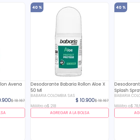
40 %
40 %
llon Avena
Desodorante Babaria Rollon Aloe X
Desodorant
50 Ml
Splash Spra
BABARIA COLOMBIA SAS
BABARIA COL
0
.
900
$
10
.
900
$
18
.
167
$
18
.
167
Mililitro
a
$
218
Mililitro
a
$
78
,
LSA
AGREGAR A LA BOLSA
AG