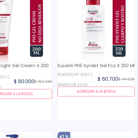
 Light Gel Cream X 200
Eucerin Ph5 Syndet Gel Fco X 250 Ml
BEIERSDORF (B.D.F.)
ERSDORF (B.D.F.)
$
60
.
700
$
114
.
528
$
80
.
000
$
150
.
943
Mililitro
a
$
242
,
8
0
AGREGAR A LA BOLSA
REGAR A LA BOLSA
47 %