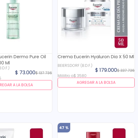
Eucerin Dermo Pure Oil
Crema Eucerin Hyaluron Dia X 50 Ml
00 Ml
BEIERSDORF (B.D.F.)
ERSDORF (B.D.F.)
$
179
.
000
$
337
.
736
$
73
.
000
$
137
.
736
Mililitro
a
$
3580
5
AGREGAR A LA BOLSA
REGAR A LA BOLSA
47 %