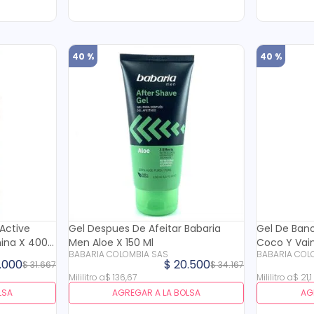
40 %
40 %
 Active
Gel Despues De Afeitar Babaria
Gel De Ban
mina X 400
Men Aloe X 150 Ml
Coco Y Vaini
BABARIA COLOMBIA SAS
BABARIA COL
.
000
$
20
.
500
$
31
.
667
$
34
.
167
Mililitro
a
$
136
,
67
Mililitro
a
$
21
,
1
LSA
AGREGAR A LA BOLSA
AG