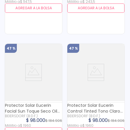
Mililitro
a
$
1147
,
5
Mililitro
a
$
243
,
5
AGREGAR A LA BOLSA
AGREGAR A LA BOLSA
47 %
47 %
Protector Solar Eucerin
Protector Solar Eucerin
Facial Sun Toque Seco Oil
Control Tinted Tono Claro
BEIERSDORF (B.D.F.)
BEIERSDORF (B.D.F.)
Control Fps 50+ Tono Medio
Fps 50 X 50 Ml
$
98
.
000
$
98
.
000
$
184
.
906
$
184
.
906
X 50 Ml
Mililitro
a
$
1960
Mililitro
a
$
1960