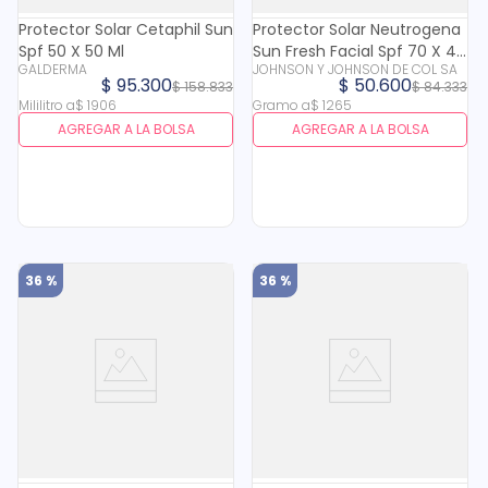
Protector Solar Cetaphil Sun
Protector Solar Neutrogena
Spf 50 X 50 Ml
Sun Fresh Facial Spf 70 X 40
GALDERMA
JOHNSON Y JOHNSON DE COL SA
Gr
$
95
.
300
$
50
.
600
$
158
.
833
$
84
.
333
Mililitro
a
$
1906
Gramo
a
$
1265
AGREGAR A LA BOLSA
AGREGAR A LA BOLSA
36 %
36 %