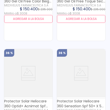
360 Gel Oil Free Color Beige
360 Gel Oil Free Toque Seco
MEDIVELIUS FARMACEUTICA S.A
MEDIVELIUS FARMACEUTICA S.A
Toque Seco Spf 50 X 50 Ml
Spf 50 X 50 Ml
$
150
.
400
$
150
.
400
$
235
.
000
$
235
.
000
Mililitro
a
$
3008
Mililitro
a
$
3008
AGREGAR A LA BOLSA
AGREGAR A LA BOLSA
36 %
36 %
Protector Solar Heliocare
Protector Solar Heliocare
360 Optid+ Acnimat Spf
360 Sensation Spf 50+ X 50