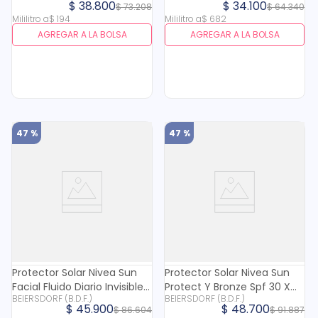
$
38
.
800
$
34
.
100
$
73
.
208
$
64
.
340
Mililitro
a
$
194
Mililitro
a
$
682
AGREGAR A LA BOLSA
AGREGAR A LA BOLSA
47 %
47 %
Protector Solar Nivea Sun
Protector Solar Nivea Sun
Facial Fluido Diario Invisible
Protect Y Bronze Spf 30 X
BEIERSDORF (B.D.F.)
BEIERSDORF (B.D.F.)
Spf 50+ X 40 Ml
200 Ml
$
45
.
900
$
48
.
700
$
86
.
604
$
91
.
887