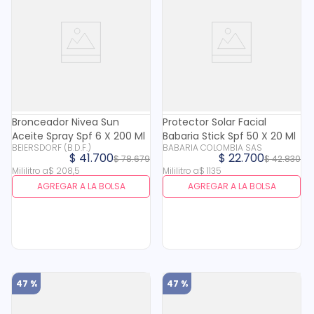
Bronceador Nivea Sun
Protector Solar Facial
Aceite Spray Spf 6 X 200 Ml
Babaria Stick Spf 50 X 20 Ml
BEIERSDORF (B.D.F.)
BABARIA COLOMBIA SAS
$
41
.
700
$
22
.
700
$
78
.
679
$
42
.
830
Mililitro
a
$
208
,
5
Mililitro
a
$
1135
AGREGAR A LA BOLSA
AGREGAR A LA BOLSA
47 %
47 %