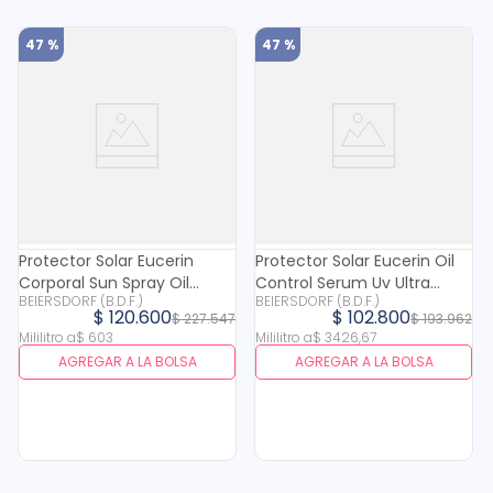
47 %
47 %
Protector Solar Eucerin
Protector Solar Eucerin Oil
Corporal Sun Spray Oil
Control Serum Uv Ultra
BEIERSDORF (B.D.F.)
BEIERSDORF (B.D.F.)
Control Fps 50+ X 200 Ml
Ligero Spf 50+ X 30 Ml
$
120
.
600
$
102
.
800
$
227
.
547
$
193
.
962
Mililitro
a
$
603
Mililitro
a
$
3426
,
67
AGREGAR A LA BOLSA
AGREGAR A LA BOLSA