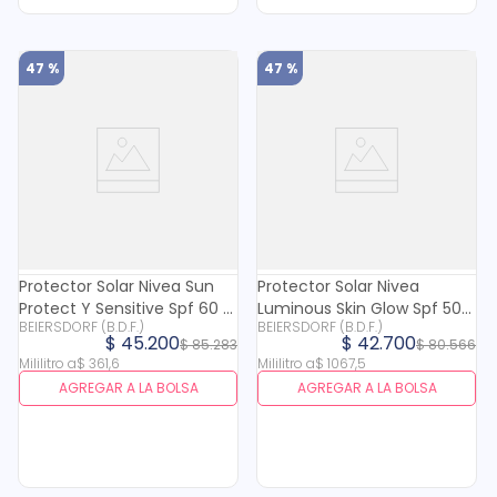
47 %
47 %
Protector Solar Nivea Sun
Protector Solar Nivea
Protect Y Sensitive Spf 60 X
Luminous Skin Glow Spf 50+
BEIERSDORF (B.D.F.)
BEIERSDORF (B.D.F.)
125 Ml
Fluido Diario X 40 Ml
$
45
.
200
$
42
.
700
$
85
.
283
$
80
.
566
Mililitro
a
$
361
,
6
Mililitro
a
$
1067
,
5
AGREGAR A LA BOLSA
AGREGAR A LA BOLSA