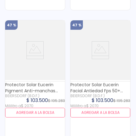
47 %
47 %
Protector Solar Eucerin
Protector Solar Eucerin
Pigment Anti-manchas
Facial Antiedad Fps 50+
BEIERSDORF (B.D.F.)
BEIERSDORF (B.D.F.)
Control Tono Claro Fps 50 X
Tono Claro X 50 Ml
$
103
.
500
$
103
.
500
$
195
.
283
$
195
.
283
50 Ml
Mililitro
a
$
2070
Mililitro
a
$
2070
AGREGAR A LA BOLSA
AGREGAR A LA BOLSA