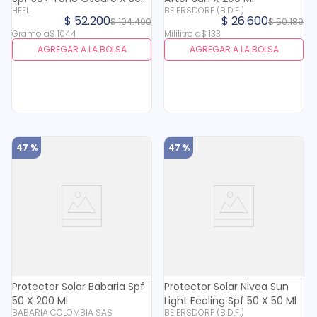
HEEL
BEIERSDORF (B.D.F.)
Gr
$
52
.
200
$
26
.
600
$
104
.
400
$
50
.
189
Gramo
a
$
1044
Mililitro
a
$
133
AGREGAR A LA BOLSA
AGREGAR A LA BOLSA
47 %
47 %
Protector Solar Babaria Spf
Protector Solar Nivea Sun
50 X 200 Ml
Light Feeling Spf 50 X 50 Ml
BABARIA COLOMBIA SAS
BEIERSDORF (B.D.F.)