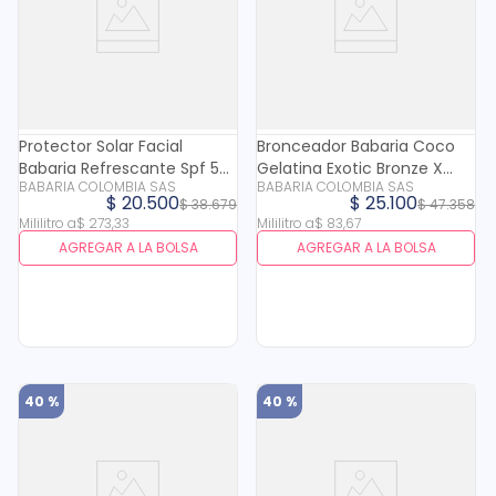
Protector Solar Facial
Bronceador Babaria Coco
Babaria Refrescante Spf 50
Gelatina Exotic Bronze X
BABARIA COLOMBIA SAS
BABARIA COLOMBIA SAS
X 75 Ml
300 Ml
$
20
.
500
$
25
.
100
$
38
.
679
$
47
.
358
Mililitro
a
$
273
,
33
Mililitro
a
$
83
,
67
AGREGAR A LA BOLSA
AGREGAR A LA BOLSA
40 %
40 %