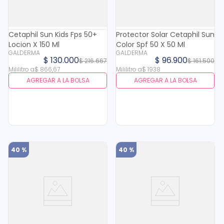
Cetaphil Sun Kids Fps 50+
Protector Solar Cetaphil Sun
Locion X 150 Ml
Color Spf 50 X 50 Ml
GALDERMA
GALDERMA
$
130
.
000
$
96
.
900
$
216
.
667
$
161
.
500
Mililitro
a
$
866
,
67
Mililitro
a
$
1938
AGREGAR A LA BOLSA
AGREGAR A LA BOLSA
40 %
40 %