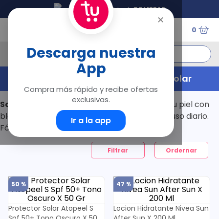
Tu Droguería Virtual
COMPRAR
✕
0
¿Qué estás buscando?
Descarga nuestra
App
Términos Más Buscados
Salud Corporal Protección Solar
Compra más rápido y recibe ofertas
1
.
floratil
exclusivas.
Salud corporal protección solar
. Protege tu piel con
2
.
acerumen
bloqueadores y protectores pensados para uso diario.
3
.
marimer
Ir a la app
Fórmulas que cuidan sin dejar residuos.
4
.
mounjaro
5
.
forz
Filtrar
6
.
acetaminofén
7
.
pañales
8
.
wegovy
50 %
47 %
9
.
cyclofem
10
.
vitamina c
Protector Solar Atopeel S
Locion Hidratante Nivea Sun
Spf 50+ Tono Oscuro X 50
After Sun X 200 Ml