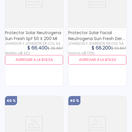
Protector Solar Neutrogena
Protector Solar Facial
Sun Fresh Spf 50 X 200 Ml
Neutrogena Sun Fresh Derm
JOHNSON Y JOHNSON DE COL SA
JOHNSON Y JOHNSON DE COL SA
Care Fps 70 X 40 Gr
$
66
.
400
$
68
.
200
$
110
.
667
$
113
.
667
Mililitro
a
$
332
Gramo
a
$
1705
AGREGAR A LA BOLSA
AGREGAR A LA BOLSA
40 %
40 %