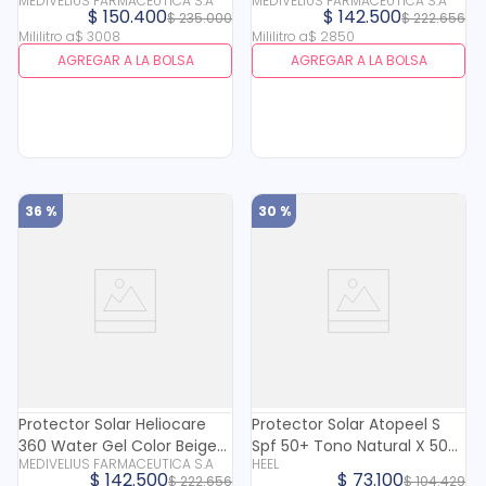
MEDIVELIUS FARMACEUTICA S.A
MEDIVELIUS FARMACEUTICA S.A
50+ X 50 Ml
Ml
$
150
.
400
$
142
.
500
$
235
.
000
$
222
.
656
Mililitro
a
$
3008
Mililitro
a
$
2850
AGREGAR A LA BOLSA
AGREGAR A LA BOLSA
36 %
30 %
Protector Solar Heliocare
Protector Solar Atopeel S
360 Water Gel Color Beige
Spf 50+ Tono Natural X 50
MEDIVELIUS FARMACEUTICA S.A
HEEL
Spf 50+ X 50 Gr
Gr
$
142
.
500
$
73
.
100
$
222
.
656
$
104
.
429