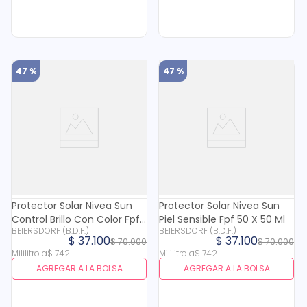
47 %
47 %
Protector Solar Nivea Sun
Protector Solar Nivea Sun
Control Brillo Con Color Fpf
Piel Sensible Fpf 50 X 50 Ml
BEIERSDORF (B.D.F.)
BEIERSDORF (B.D.F.)
50 X 50 Ml
$
37
.
100
$
37
.
100
$
70
.
000
$
70
.
000
Mililitro
a
$
742
Mililitro
a
$
742
AGREGAR A LA BOLSA
AGREGAR A LA BOLSA