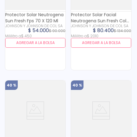
Protector Solar Neutrogena
Protector Solar Facial
Sun Fresh Fps 70 X 120 Ml
Neutrogena Sun Fresh Color
JOHNSON Y JOHNSON DE COL SA
JOHNSON Y JOHNSON DE COL SA
2.0 Fps 50+ X 40 Ml
$
54
.
000
$
80
.
400
$
90
.
000
$
134
.
000
Mililitro
a
$
450
Mililitro
a
$
2010
AGREGAR A LA BOLSA
AGREGAR A LA BOLSA
40 %
40 %