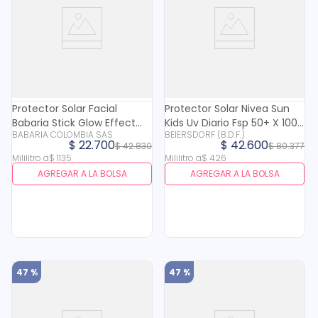
Protector Solar Facial
Protector Solar Nivea Sun
Babaria Stick Glow Effect
Kids Uv Diario Fsp 50+ X 100
BABARIA COLOMBIA SAS
BEIERSDORF (B.D.F.)
Spf 50+ X 20 Ml
Ml
$
22
.
700
$
42
.
600
$
42
.
830
$
80
.
377
Mililitro
a
$
1135
Mililitro
a
$
426
AGREGAR A LA BOLSA
AGREGAR A LA BOLSA
47 %
47 %