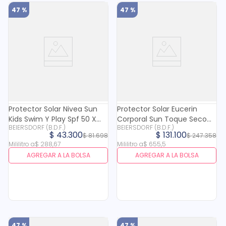
47 %
47 %
Protector Solar Nivea Sun
Protector Solar Eucerin
Kids Swim Y Play Spf 50 X
Corporal Sun Toque Seco
BEIERSDORF (B.D.F.)
BEIERSDORF (B.D.F.)
150 Ml
Oil Control Fps 50+ X 200 Ml
$
43
.
300
$
131
.
100
$
81
.
698
$
247
.
358
Mililitro
a
$
288
,
67
Mililitro
a
$
655
,
5
AGREGAR A LA BOLSA
AGREGAR A LA BOLSA
47 %
47 %