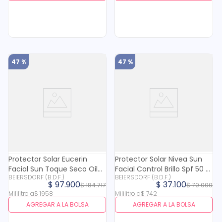
47 %
47 %
Protector Solar Eucerin
Protector Solar Nivea Sun
Facial Sun Toque Seco Oil
Facial Control Brillo Spf 50 X
BEIERSDORF (B.D.F.)
BEIERSDORF (B.D.F.)
Control Fps 50+ X 50 Ml
50 Ml
$
97
.
900
$
37
.
100
$
184
.
717
$
70
.
000
Mililitro
a
$
1958
Mililitro
a
$
742
AGREGAR A LA BOLSA
AGREGAR A LA BOLSA