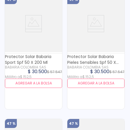
Protector Solar Babaria
Protector Solar Babaria
Sport Spf 50 X 200 Ml
Pieles Sensibles Spf 50 X
BABARIA COLOMBIA SAS
BABARIA COLOMBIA SAS
200 Ml
$
30
.
500
$
30
.
500
$
57
.
547
$
57
.
547
Mililitro
a
$
152
,
5
Mililitro
a
$
152
,
5
AGREGAR A LA BOLSA
AGREGAR A LA BOLSA
47 %
47 %