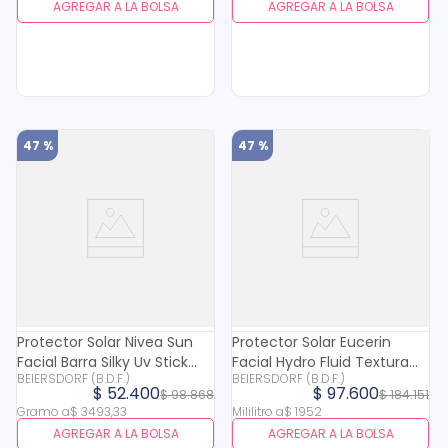
AGREGAR A LA BOLSA
AGREGAR A LA BOLSA
47 %
47 %
Protector Solar Nivea Sun
Protector Solar Eucerin
Facial Barra Silky Uv Stick
Facial Hydro Fluid Textura
BEIERSDORF (B.D.F.)
BEIERSDORF (B.D.F.)
Fps 50+ X 15 Gr
Ultraligera Fps 50+ X 50 Ml
$
52
.
400
$
97
.
600
$
98
.
868
$
184
.
151
Gramo
a
$
3493
,
33
Mililitro
a
$
1952
AGREGAR A LA BOLSA
AGREGAR A LA BOLSA