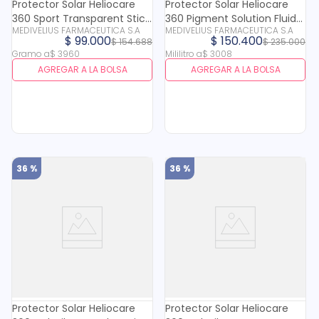
Protector Solar Heliocare
Protector Solar Heliocare
360 Sport Transparent Stick
360 Pigment Solution Fluid
MEDIVELIUS FARMACEUTICA S.A
MEDIVELIUS FARMACEUTICA S.A
Spf 50+ X 25 Gr
Spf 50+ X 50 Ml
$
99
.
000
$
150
.
400
$
154
.
688
$
235
.
000
Gramo
a
$
3960
Mililitro
a
$
3008
AGREGAR A LA BOLSA
AGREGAR A LA BOLSA
36 %
36 %
Protector Solar Heliocare
Protector Solar Heliocare