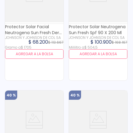
Protector Solar Facial
Protector Solar Neutrogena
Neutrogena Sun Fresh Derm
Sun Fresh Spf 90 X 200 Ml
JOHNSON Y JOHNSON DE COL SA
JOHNSON Y JOHNSON DE COL SA
Care Piel Morena Tono
$
68
.
200
$
100
.
900
$
113
.
667
$
168
.
167
Medio Spf 70 X 40 Gr
Gramo
a
$
1705
Mililitro
a
$
504
,
5
AGREGAR A LA BOLSA
AGREGAR A LA BOLSA
40 %
40 %