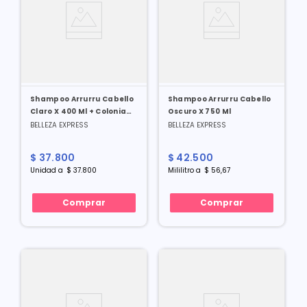
Shampoo Arrurru Cabello
Shampoo Arrurru Cabello
Claro X 400 Ml + Colonia
Oscuro X 750 Ml
Arrurru Rosada X 120 Ml
BELLEZA EXPRESS
BELLEZA EXPRESS
Duo Pack Mas Ahorro
$
37
.
800
$
42
.
500
Unidad
a
$
37
.
800
Mililitro
a
$
56
,
67
Comprar
Comprar