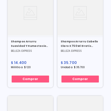
Shampoo Arrurru
Shampoo Arrurru Cabello
Suavidad Y Humectacion
Claro X 750 Ml Gratis
X 120 Ml
Toallas Humedas X 20 Und
BELLEZA EXPRESS
BELLEZA EXPRESS
$
14
.
400
$
35
.
700
Mililitro
a
$
120
Unidad
a
$
35
.
700
Comprar
Comprar