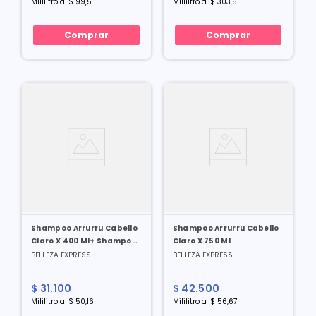
Mililitro
a
$
99
,
5
Mililitro
a
$
303
,
5
Comprar
Comprar
Shampoo Arrurru Cabello
Shampoo Arrurru Cabello
Claro X 400 Ml+ Shampoo
Claro X 750 Ml
Arrurru Cabello Claro X
BELLEZA EXPRESS
BELLEZA EXPRESS
220 Ml Super Oferta
$
31
.
100
$
42
.
500
Mililitro
a
$
50
,
16
Mililitro
a
$
56
,
67