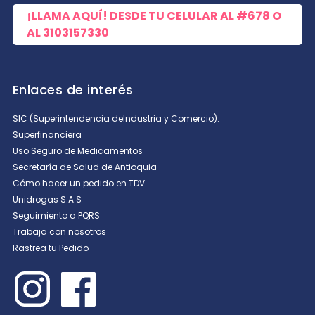
¡LLAMA AQUÍ! DESDE TU CELULAR AL
#678
O
AL
3103157330
Enlaces de interés
SIC (Superintendencia deIndustria y Comercio).
Superfinanciera
Uso Seguro de Medicamentos
Secretaría de Salud de Antioquia
Cómo hacer un pedido en TDV
Unidrogas S.A.S
Seguimiento a PQRS
Trabaja con nosotros
Rastrea tu Pedido