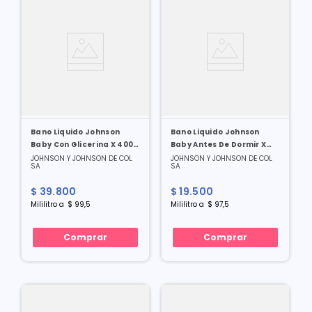
Bano Liquido Johnson
Bano Liquido Johnson
Baby Con Glicerina X 400
Baby Antes De Dormir X
Ml
200 Ml
JOHNSON Y JOHNSON DE COL
JOHNSON Y JOHNSON DE COL
SA
SA
$
39
.
800
$
19
.
500
Mililitro
a
$
99
,
5
Mililitro
a
$
97
,
5
Comprar
Comprar