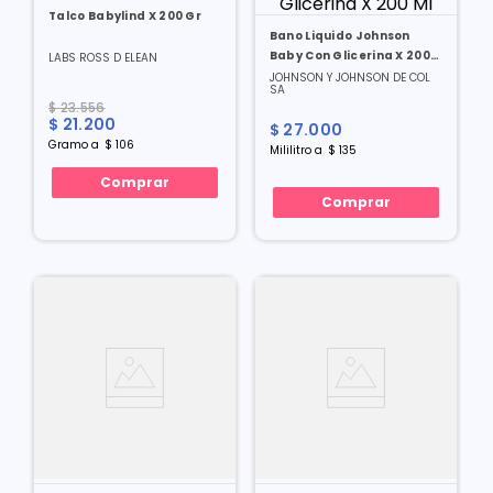
Talco Babylind X 200 Gr
Bano Liquido Johnson
Baby Con Glicerina X 200
LABS ROSS D ELEAN
Ml
JOHNSON Y JOHNSON DE COL
SA
$
23
.
556
$
21
.
200
$
27
.
000
Gramo
a
$
106
Mililitro
a
$
135
Comprar
Comprar