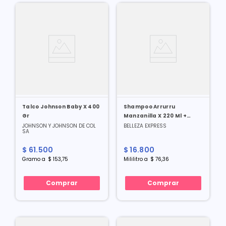
Talco Johnson Baby X 400
Shampoo Arrurru
Gr
Manzanilla X 220 Ml +
Jabon Relajante
JOHNSON Y JOHNSON DE COL
BELLEZA EXPRESS
SA
$
61
.
500
$
16
.
800
Gramo
a
$
153
,
75
Mililitro
a
$
76
,
36
Comprar
Comprar