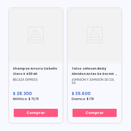
Shampoo Arrurru Cabello
Talco Johnson Baby
Claro X 400 Ml
Almidon Antes De Dormir X
200 Gr
BELLEZA EXPRESS
JOHNSON Y JOHNSON DE COL
SA
$
28
.
300
$
35
.
600
Mililitro
a
$
70
,
75
Gramo
a
$
178
Comprar
Comprar