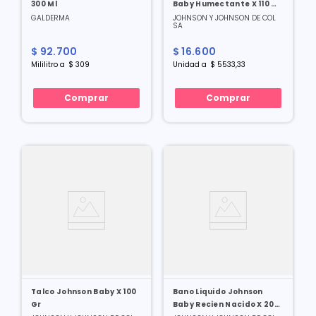
300 Ml
Baby Humectante X 110 Gr
X 3 Und
GALDERMA
JOHNSON Y JOHNSON DE COL
SA
$
92
.
700
$
16
.
600
Mililitro
a
$
309
Unidad
a
$
5533
,
33
Comprar
Comprar
Talco Johnson Baby X 100
Bano Liquido Johnson
Gr
Baby Recien Nacido X 200