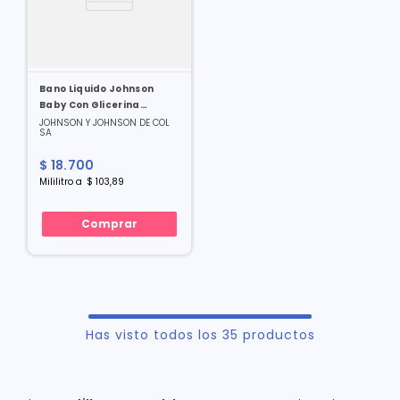
Bano Liquido Johnson
Baby Con Glicerina
Repuesto Economico X 180
JOHNSON Y JOHNSON DE COL
SA
Ml
$
18
.
700
Mililitro
a
$
103
,
89
Comprar
Has visto todos los
35
productos