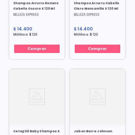
Shampoo Arrurru Romero
Shampoo Arrurru Cabello
Cabello Oscuro X 120 Ml
Claro Manzanilla X 120 Ml
BELLEZA EXPRESS
BELLEZA EXPRESS
$
14
.
400
$
14
.
400
Mililitro
a
$
120
Mililitro
a
$
120
Comprar
Comprar
Cetaphil Baby Shampoo X
Jabon Barra Johnson