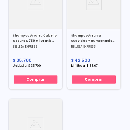
Shampoo Arrurru Cabello
Shampoo Arrurru
Oscuro X 750 Ml Gratis
Suavidad Y Humectacion
Toallas Humedas X 20 Und
X 750 Ml
BELLEZA EXPRESS
BELLEZA EXPRESS
$
35
.
700
$
42
.
500
Unidad
a
$
35
.
700
Mililitro
a
$
56
,
67
Comprar
Comprar