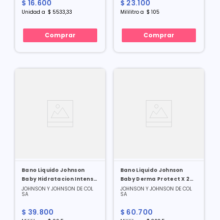
$
16
.
600
$
23
.
100
Unidad
a
$
5533
,
33
Mililitro
a
$
105
Comprar
Comprar
Bano Liquido Johnson
Bano Liquido Johnson
Baby Hidratacion Intensa
Baby Derma Protect X 200
X 400 Ml
Ml
JOHNSON Y JOHNSON DE COL
JOHNSON Y JOHNSON DE COL
SA
SA
$
39
.
800
$
60
.
700