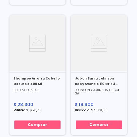
Shampoo Arrurru Cabello
Jabon Barra Johnson
Oscuro X 400 Ml
Baby Avena X 110 Gr X 3
Und
BELLEZA EXPRESS
JOHNSON Y JOHNSON DE COL
SA
$
28
.
300
$
16
.
600
Mililitro
a
$
70
,
75
Unidad
a
$
5533
,
33
Comprar
Comprar