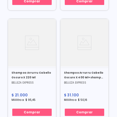
Comprar
Comprar
Shampoo Arrurru Cabello
Shampoo Arrurru Cabello
Oscuro X 220 Ml
Oscuro X 400 Ml+shampoo
Arrurru Cabello Oscuro X
BELLEZA EXPRESS
BELLEZA EXPRESS
220 Ml Super Oferta
$
21
.
000
$
31
.
100
Mililitro
a
$
95
,
45
Mililitro
a
$
50
,
16
Comprar
Comprar