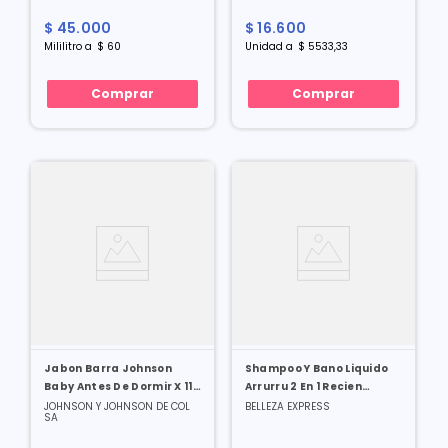
$
45
.
000
$
16
.
600
Mililitro
a
$
60
Unidad
a
$
5533
,
33
Comprar
Comprar
Jabon Barra Johnson
Shampoo Y Bano Liquido
Baby Antes De Dormir X 110
Arrurru 2 En 1 Recien
Gr X 3 Und
Nacido X 220 Ml
JOHNSON Y JOHNSON DE COL
BELLEZA EXPRESS
SA