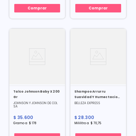
Comprar
Comprar
Talco Johnson Baby X 200
Shampoo Arrurru
Gr
Suavidad Y Humectacion
X 400 Ml
JOHNSON Y JOHNSON DE COL
BELLEZA EXPRESS
SA
$
35
.
600
$
28
.
300
Gramo
a
$
178
Mililitro
a
$
70
,
75