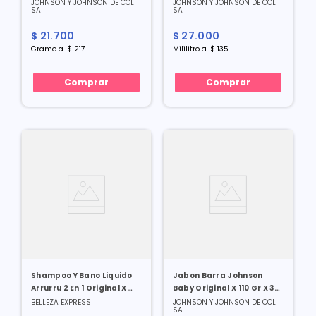
Ml
JOHNSON Y JOHNSON DE COL
JOHNSON Y JOHNSON DE COL
SA
SA
$
21
.
700
$
27
.
000
Gramo
a
$
217
Mililitro
a
$
135
Comprar
Comprar
Shampoo Y Bano Liquido
Jabon Barra Johnson
Arrurru 2 En 1 Original X
Baby Original X 110 Gr X 3
750 Ml
Und
BELLEZA EXPRESS
JOHNSON Y JOHNSON DE COL
SA