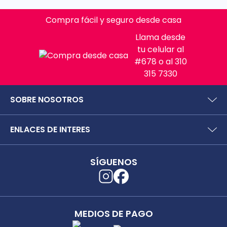
Compra fácil y seguro desde casa
Llama desde
tu celular al
#678 o al 310
315 7330
SOBRE NOSOTROS
¿Quiénes somos?
ENLACES DE INTERES
Preguntas frecuentes
Políticas y términos de uso
SIC (Superintendencia deIndustria y Comercio).
Puntos Saludables
SÍGUENOS
Superfinanciera
Términos y condiciones puntos saludables
Trabaja con nosotros
Localizador de tiendas
Uso seguro de medicamentos
Separata digital
Rastrea tu pedido
MEDIOS DE PAGO
Secretaría de Salud de Antioquia