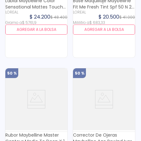
Labial Maybelline Color
Base Maquillaje Maybelline
Sensational Mattes Touch
Fit Me Fresh Tint Spf 50 N 2.5
LOREAL
LOREAL
Rojo X 4.2 Gr
X 30 Ml
$
24
.
200
$
20
.
500
$
48
.
400
$
41
.
000
Gramo
a
$
5761
,
9
Mililitro
a
$
683
,
33
AGREGAR A LA BOLSA
AGREGAR A LA BOLSA
50 %
50 %
Rubor Maybelline Master
Corrector De Ojeras