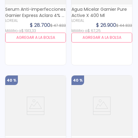
Serum Anti-imperfecciones
Agua Micelar Garnier Pure
Garnier Express Aclara 4% X
Active X 400 Ml
LOREAL
LOREAL
15 Ml
$
28
.
700
$
26
.
900
$
47
.
833
$
44
.
833
Mililitro
a
$
1913
,
33
Mililitro
a
$
67
,
25
AGREGAR A LA BOLSA
AGREGAR A LA BOLSA
40 %
40 %