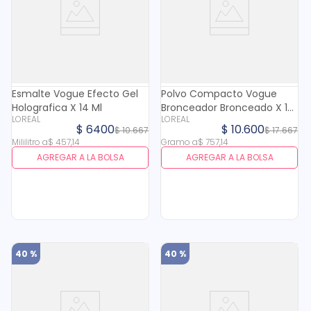
Esmalte Vogue Efecto Gel
Polvo Compacto Vogue
Holografica X 14 Ml
Bronceador Bronceado X 14
LOREAL
LOREAL
Gr
$
6400
$
10
.
600
$
10
.
667
$
17
.
667
Mililitro
a
$
457
,
14
Gramo
a
$
757
,
14
AGREGAR A LA BOLSA
AGREGAR A LA BOLSA
40 %
40 %