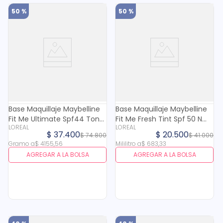
50 %
50 %
Base Maquillaje Maybelline
Base Maquillaje Maybelline
Fit Me Ultimate Spf44 Tono
Fit Me Fresh Tint Spf 50 N
LOREAL
LOREAL
128 X 9 Gr
10.8 X 30 Ml
$
37
.
400
$
20
.
500
$
74
.
800
$
41
.
000
Gramo
a
$
4155
,
56
Mililitro
a
$
683
,
33
AGREGAR A LA BOLSA
AGREGAR A LA BOLSA