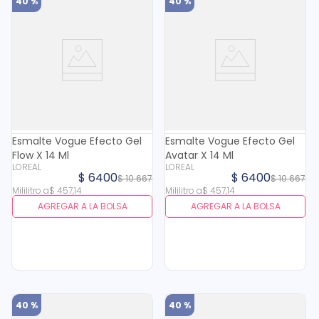
40 %
40 %
Esmalte Vogue Efecto Gel
Esmalte Vogue Efecto Gel
Flow X 14 Ml
Avatar X 14 Ml
LOREAL
LOREAL
$
6400
$
6400
$
10
.
667
$
10
.
667
Mililitro
a
$
457
,
14
Mililitro
a
$
457
,
14
AGREGAR A LA BOLSA
AGREGAR A LA BOLSA
40 %
40 %