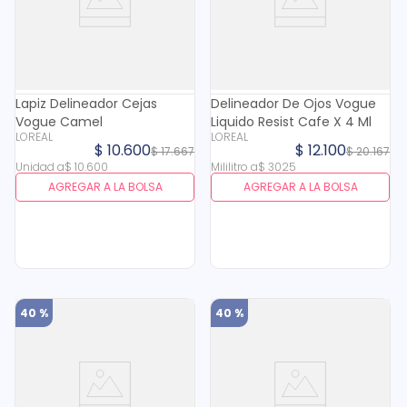
Lapiz Delineador Cejas
Delineador De Ojos Vogue
Vogue Camel
Liquido Resist Cafe X 4 Ml
LOREAL
LOREAL
$
10
.
600
$
12
.
100
$
17
.
667
$
20
.
167
Unidad
a
$
10
.
600
Mililitro
a
$
3025
AGREGAR A LA BOLSA
AGREGAR A LA BOLSA
40 %
40 %