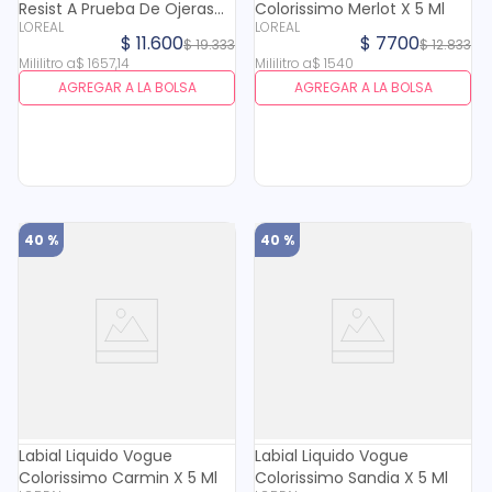
Resist A Prueba De Ojeras
Colorissimo Merlot X 5 Ml
LOREAL
LOREAL
Vainilla X 7 Ml
$
11
.
600
$
7700
$
19
.
333
$
12
.
833
Mililitro
a
$
1657
,
14
Mililitro
a
$
1540
AGREGAR A LA BOLSA
AGREGAR A LA BOLSA
40 %
40 %
Labial Liquido Vogue
Labial Liquido Vogue
Colorissimo Carmin X 5 Ml
Colorissimo Sandia X 5 Ml