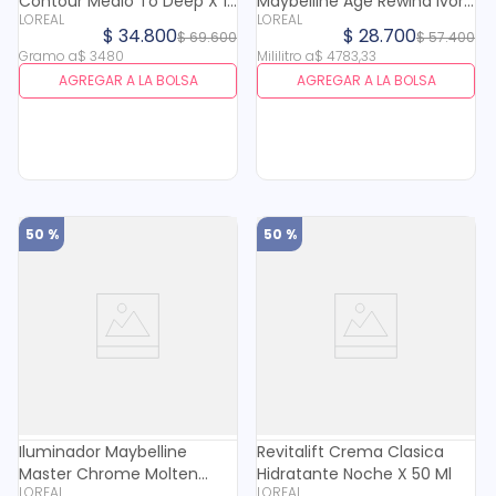
Contour Medio To Deep X 10
Maybelline Age Rewind Ivory
LOREAL
LOREAL
Gr
X 6 Ml
$
34
.
800
$
28
.
700
$
69
.
600
$
57
.
400
Gramo
a
$
3480
Mililitro
a
$
4783
,
33
AGREGAR A LA BOLSA
AGREGAR A LA BOLSA
50 %
50 %
Iluminador Maybelline
Revitalift Crema Clasica
Master Chrome Molten
Hidratante Noche X 50 Ml
LOREAL
LOREAL