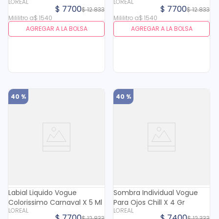
LOREAL
LOREAL
$
7700
$
7700
$
12
.
833
$
12
.
833
Mililitro
a
$
1540
Mililitro
a
$
1540
AGREGAR A LA BOLSA
AGREGAR A LA BOLSA
40 %
40 %
Labial Liquido Vogue
Sombra Individual Vogue
Colorissimo Carnaval X 5 Ml
Para Ojos Chill X 4 Gr
LOREAL
LOREAL
$
7700
$
7400
$
12
.
833
$
12
.
333