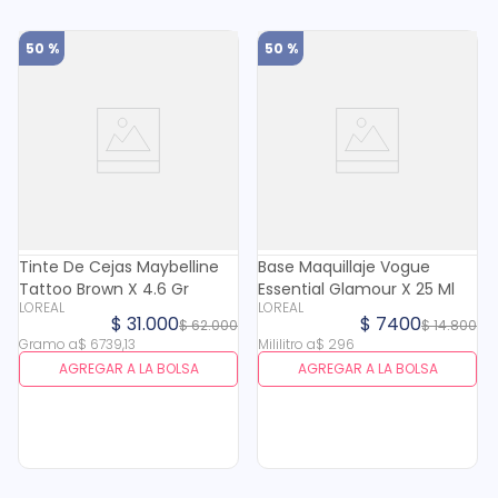
50 %
50 %
Tinte De Cejas Maybelline
Base Maquillaje Vogue
Tattoo Brown X 4.6 Gr
Essential Glamour X 25 Ml
LOREAL
LOREAL
$
31
.
000
$
7400
$
62
.
000
$
14
.
800
Gramo
a
$
6739
,
13
Mililitro
a
$
296
AGREGAR A LA BOLSA
AGREGAR A LA BOLSA