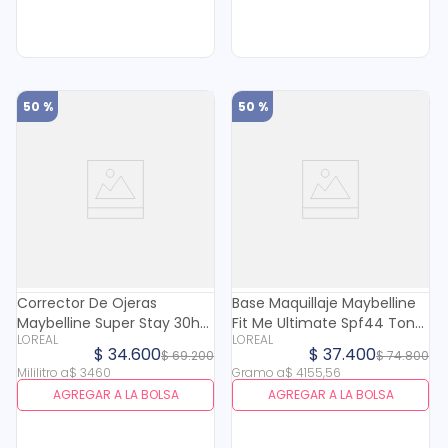
50 %
50 %
Corrector De Ojeras
Base Maquillaje Maybelline
Maybelline Super Stay 30h
Fit Me Ultimate Spf44 Tono
LOREAL
LOREAL
N. 25 X 10 Ml
123 X 9 Gr
$
34
.
600
$
37
.
400
$
69
.
200
$
74
.
800
Mililitro
a
$
3460
Gramo
a
$
4155
,
56
AGREGAR A LA BOLSA
AGREGAR A LA BOLSA