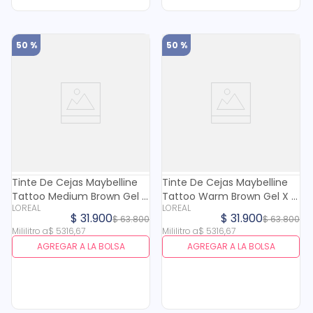
50 %
50 %
Tinte De Cejas Maybelline
Tinte De Cejas Maybelline
Tattoo Medium Brown Gel X
Tattoo Warm Brown Gel X 6
LOREAL
LOREAL
6 Ml
Ml
$
31
.
900
$
31
.
900
$
63
.
800
$
63
.
800
Mililitro
a
$
5316
,
67
Mililitro
a
$
5316
,
67
AGREGAR A LA BOLSA
AGREGAR A LA BOLSA