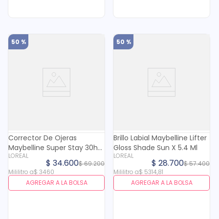
50 %
50 %
Corrector De Ojeras
Brillo Labial Maybelline Lifter
Maybelline Super Stay 30h
Gloss Shade Sun X 5.4 Ml
LOREAL
LOREAL
N. 18 X 10 Ml
$
34
.
600
$
28
.
700
$
69
.
200
$
57
.
400
Mililitro
a
$
3460
Mililitro
a
$
5314
,
81
AGREGAR A LA BOLSA
AGREGAR A LA BOLSA