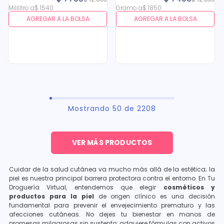
Mililitro
a
$
1540
Gramo
a
$
1850
AGREGAR A LA BOLSA
AGREGAR A LA BOLSA
Mostrando
50 de 2208
Cuidar de la salud cutánea va mucho más allá de la estética; la
piel es nuestra principal barrera protectora contra el entorno. En Tu
Droguería Virtual, entendemos que elegir
cosméticos y
productos para la piel
de origen clínico es una decisión
fundamental para prevenir el envejecimiento prematuro y las
afecciones cutáneas. No dejes tu bienestar en manos de
promesas milagrosas sin sustento; adquiere fórmulas con activos