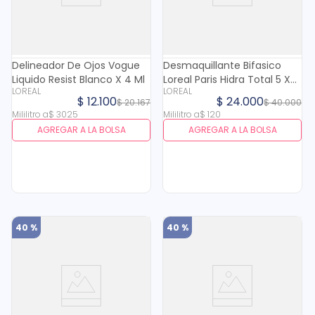
Delineador De Ojos Vogue
Desmaquillante Bifasico
Liquido Resist Blanco X 4 Ml
Loreal Paris Hidra Total 5 X
LOREAL
LOREAL
200 Ml
$
12
.
100
$
24
.
000
$
20
.
167
$
40
.
000
Mililitro
a
$
3025
Mililitro
a
$
120
AGREGAR A LA BOLSA
AGREGAR A LA BOLSA
40 %
40 %