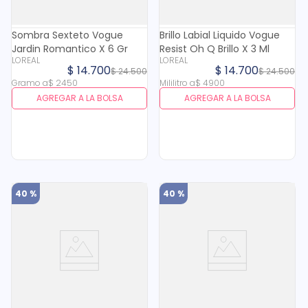
Sombra Sexteto Vogue
Brillo Labial Liquido Vogue
Jardin Romantico X 6 Gr
Resist Oh Q Brillo X 3 Ml
LOREAL
LOREAL
$
14
.
700
$
14
.
700
$
24
.
500
$
24
.
500
Gramo
a
$
2450
Mililitro
a
$
4900
AGREGAR A LA BOLSA
AGREGAR A LA BOLSA
40 %
40 %