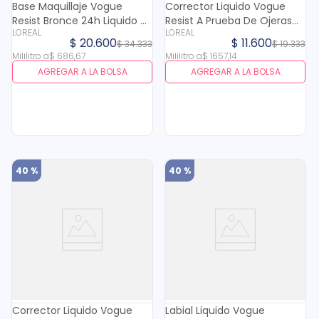
Base Maquillaje Vogue
Corrector Liquido Vogue
Resist Bronce 24h Liquido X
Resist A Prueba De Ojeras
LOREAL
LOREAL
30 Ml
Canela X 7 Ml
$
20
.
600
$
11
.
600
$
34
.
333
$
19
.
333
Mililitro
a
$
686
,
67
Mililitro
a
$
1657
,
14
AGREGAR A LA BOLSA
AGREGAR A LA BOLSA
40 %
40 %
Corrector Liquido Vogue
Labial Liquido Vogue