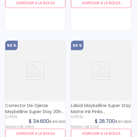
AGREGAR A LA BOLSA
AGREGAR A LA BOLSA
50 %
50 %
Corrector De Ojeras
Labial Maybelline Super Stay
Maybelline Super Stay 30h
Matte Ink Pinks
LOREAL
LOREAL
N. 15 X 10 Ml
Revolutionary X 5 Ml
$
34
.
600
$
28
.
700
$
69
.
200
$
57
.
400
Mililitro
a
$
3460
Mililitro
a
$
5740
AGREGAR A LA BOLSA
AGREGAR A LA BOLSA