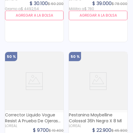
Gold X 6.7 Gr
$
30
.
100
$
39
.
000
$
60
.
200
$
78
.
000
Gramo
a
$
4492
,
54
Mililitro
a
$
780
AGREGAR A LA BOLSA
AGREGAR A LA BOLSA
50 %
50 %
Corrector Liquido Vogue
Pestanina Maybelline
Resist A Prueba De Ojeras
Colossal 36h Negra X 8 Ml
LOREAL
LOREAL
Petalo X 7 Ml
$
9700
$
22
.
900
$
19
.
400
$
45
.
800