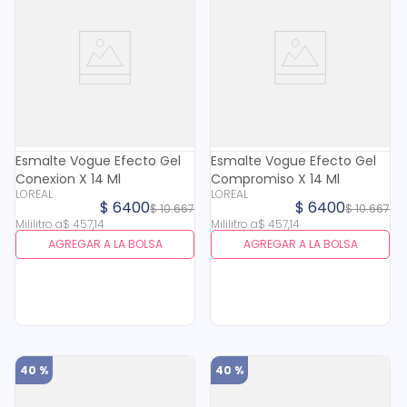
Esmalte Vogue Efecto Gel
Esmalte Vogue Efecto Gel
Conexion X 14 Ml
Compromiso X 14 Ml
LOREAL
LOREAL
$
6400
$
6400
$
10
.
667
$
10
.
667
Mililitro
a
$
457
,
14
Mililitro
a
$
457
,
14
AGREGAR A LA BOLSA
AGREGAR A LA BOLSA
40 %
40 %