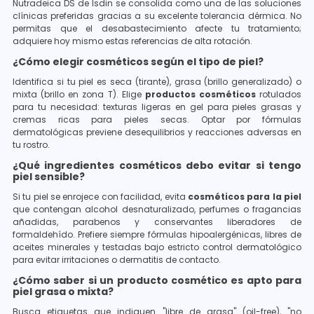
Nutradeica DS de Isdin se consolida como una de las soluciones
clínicas preferidas gracias a su excelente tolerancia dérmica. No
permitas que el desabastecimiento afecte tu tratamiento;
adquiere hoy mismo estas referencias de alta rotación.
¿Cómo elegir cosméticos según el tipo de piel?
Identifica si tu piel es seca (tirante), grasa (brillo generalizado) o
mixta (brillo en zona T). Elige
productos cosméticos
rotulados
para tu necesidad: texturas ligeras en gel para pieles grasas y
cremas ricas para pieles secas. Optar por fórmulas
dermatológicas previene desequilibrios y reacciones adversas en
tu rostro.
¿Qué ingredientes cosméticos debo evitar si tengo
piel sensible?
Si tu piel se enrojece con facilidad, evita
cosméticos para la piel
que contengan alcohol desnaturalizado, perfumes o fragancias
añadidas, parabenos y conservantes liberadores de
formaldehído. Prefiere siempre fórmulas hipoalergénicas, libres de
aceites minerales y testadas bajo estricto control dermatológico
para evitar irritaciones o dermatitis de contacto.
¿Cómo saber si un producto cosmético es apto para
piel grasa o mixta?
Busca etiquetas que indiquen "libre de grasa" (oil-free), "no