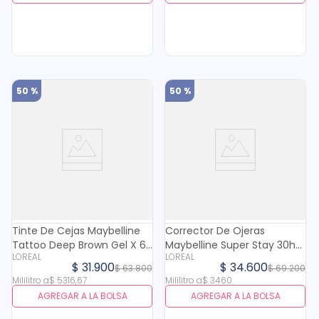
50 %
50 %
Tinte De Cejas Maybelline
Corrector De Ojeras
Tattoo Deep Brown Gel X 6
Maybelline Super Stay 30h
LOREAL
LOREAL
Ml
N. 20 X 10 Ml
$
31
.
900
$
34
.
600
$
63
.
800
$
69
.
200
Mililitro
a
$
5316
,
67
Mililitro
a
$
3460
AGREGAR A LA BOLSA
AGREGAR A LA BOLSA