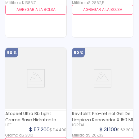
Mililitro
a
$
1385
,
71
Mililitro
a
$
2862
,
5
AGREGAR A LA BOLSA
AGREGAR A LA BOLSA
50 %
50 %
Atopeel Ultra Bb Light
Revitalift Pro-retinol Gel De
Crema Base Hidratante
Limpieza Renovador X 150 Ml
HEEL
LOREAL
Tono Claro X 30 Gr
$
57
.
200
$
31
.
100
$
114
.
400
$
62
.
200
Gramo
a
$
3810
Mililitro
a
$
207
,
33