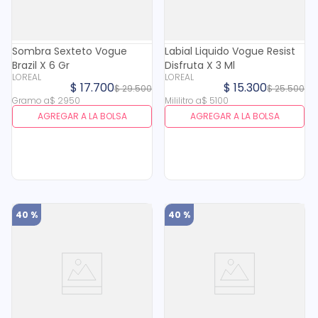
Sombra Sexteto Vogue
Labial Liquido Vogue Resist
Brazil X 6 Gr
Disfruta X 3 Ml
LOREAL
LOREAL
$
17
.
700
$
15
.
300
$
29
.
500
$
25
.
500
Gramo
a
$
2950
Mililitro
a
$
5100
AGREGAR A LA BOLSA
AGREGAR A LA BOLSA
40 %
40 %