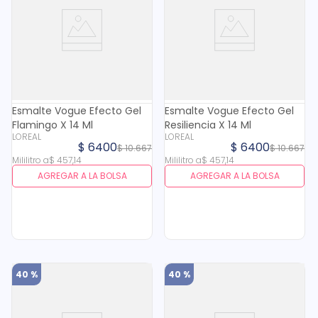
Esmalte Vogue Efecto Gel
Esmalte Vogue Efecto Gel
Flamingo X 14 Ml
Resiliencia X 14 Ml
LOREAL
LOREAL
$
6400
$
6400
$
10
.
667
$
10
.
667
Mililitro
a
$
457
,
14
Mililitro
a
$
457
,
14
AGREGAR A LA BOLSA
AGREGAR A LA BOLSA
40 %
40 %