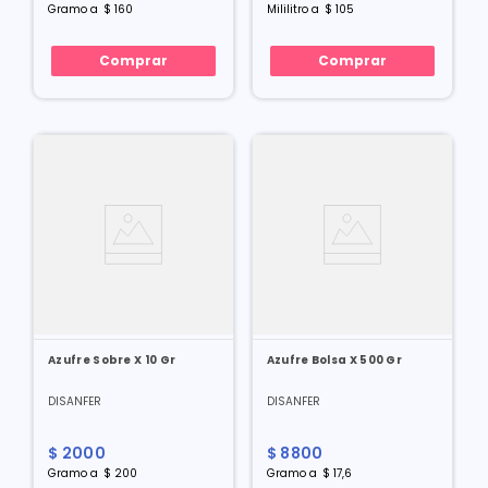
Gramo
a
$
160
Mililitro
a
$
105
Comprar
Comprar
Azufre Sobre X 10 Gr
Azufre Bolsa X 500 Gr
DISANFER
DISANFER
$
2000
$
8800
Gramo
a
$
200
Gramo
a
$
17
,
6