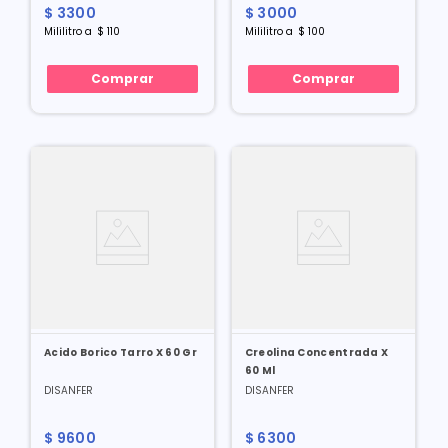
$
3300
$
3000
Mililitro
a
$
110
Mililitro
a
$
100
Comprar
Comprar
Acido Borico Tarro X 60 Gr
Creolina Concentrada X
60 Ml
DISANFER
DISANFER
$
9600
$
6300