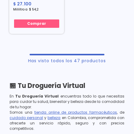
$
27
.
100
Mililitro
a
$
54
,
2
Comprar
Has visto todos los
47
productos
🏪 Tu Droguería Virtual
En
Tu Droguería Virtual
encuentras todo lo que necesitas
para cuidar tu salud, bienestar y belleza desde la comodidad
de tu hogar.
Somos una
tienda online de productos farmacéuticos
, de
cuidado personal
y
belleza
en Colombia, comprometida con
ofrecerte un servicio rápido, seguro y con precios
competitivos.