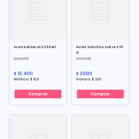
Aceite Mineral X 250 Ml
Acido Salicilico Sobre X 10
G
DISANFER
DISANFER
$
15
.
400
$
2000
Mililitro
a
$
61
,
6
Gramo
a
$
200
Comprar
Comprar