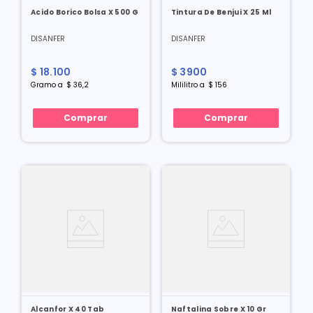
Acido Borico Bolsa X 500 G
Tintura De Benjui X 25 Ml
DISANFER
DISANFER
$
18
.
100
$
3900
Gramo
a
$
36
,
2
Mililitro
a
$
156
Comprar
Comprar
Alcanfor X 40 Tab
Naftalina Sobre X 10 Gr