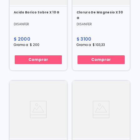
Acido Borico Sobre X 10 G
Cloruro De Magnesio X 30
G
DISANFER
DISANFER
$
2000
$
3100
Gramo
a
$
200
Gramo
a
$
103
,
33
Comprar
Comprar