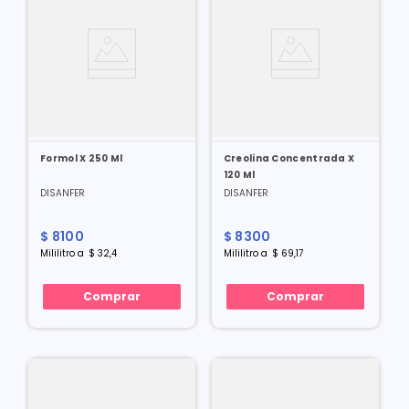
Formol X 250 Ml
Creolina Concentrada X
120 Ml
DISANFER
DISANFER
$
8100
$
8300
Mililitro
a
$
32
,
4
Mililitro
a
$
69
,
17
Comprar
Comprar