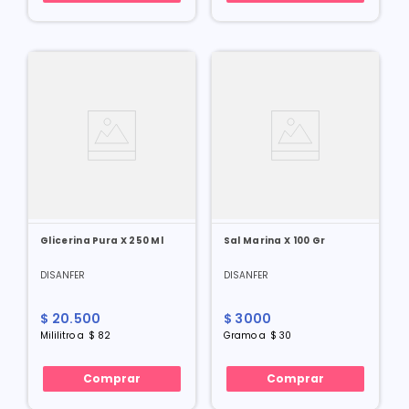
Glicerina Pura X 250 Ml
Sal Marina X 100 Gr
DISANFER
DISANFER
$
20
.
500
$
3000
Mililitro
a
$
82
Gramo
a
$
30
Comprar
Comprar