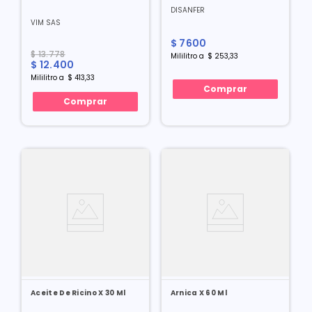
DISANFER
VIM SAS
$
7600
$
13
.
778
Mililitro
a
$
253
,
33
$
12
.
400
Mililitro
a
$
413
,
33
Comprar
Comprar
Aceite De Ricino X 30 Ml
Arnica X 60 Ml