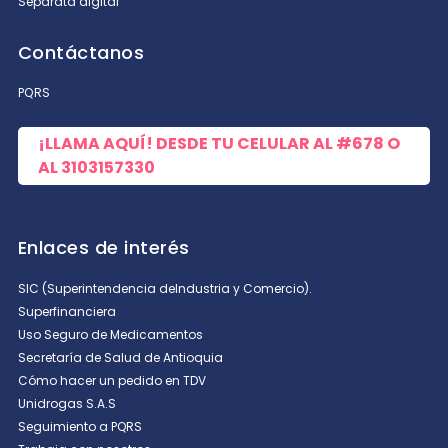
Separata digital
Contáctanos
PQRS
¡LLAMA AQUÍ! DESDE TU CELULAR AL
#678
O
AL
3103157330
Enlaces de interés
SIC (Superintendencia deIndustria y Comercio).
Superfinanciera
Uso Seguro de Medicamentos
Secretaría de Salud de Antioquia
Cómo hacer un pedido en TDV
Unidrogas S.A.S
Seguimiento a PQRS