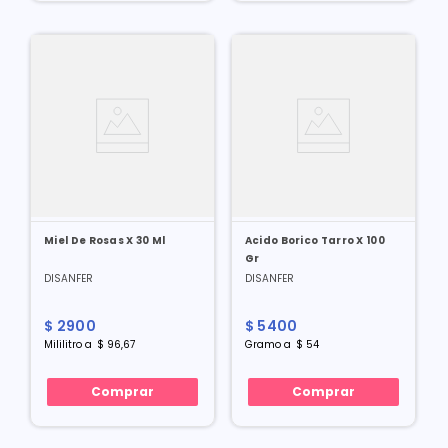
Miel De Rosas X 30 Ml
Acido Borico Tarro X 100
Gr
DISANFER
DISANFER
$
2900
$
5400
Mililitro
a
$
96
,
67
Gramo
a
$
54
Comprar
Comprar