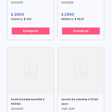
DISANFER
DISANFER
$
2000
$
2900
Gramo
a
$
200
Mililitro
a
$
96
,
67
Comprar
Comprar
Aceite De Manzanilla X
Aceite De Canime X 25 Ml
500 Ml
Leon
DISANFER
LABS LEON