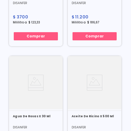
DISANFER
DISANFER
$
3700
$
11
.
200
Mililitro
a
$
123
,
33
Mililitro
a
$
186
,
67
Comprar
Comprar
Agua De Rosas X 30 Ml
Aceite De Ricino X 500 Ml
DISANFER
DISANFER