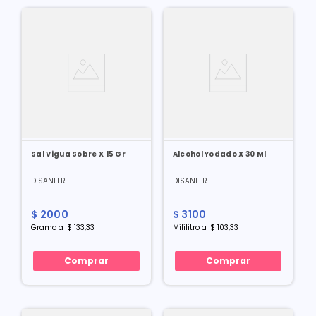
Sal Vigua Sobre X 15 Gr
Alcohol Yodado X 30 Ml
DISANFER
DISANFER
$
2000
$
3100
Gramo
a
$
133
,
33
Mililitro
a
$
103
,
33
Comprar
Comprar