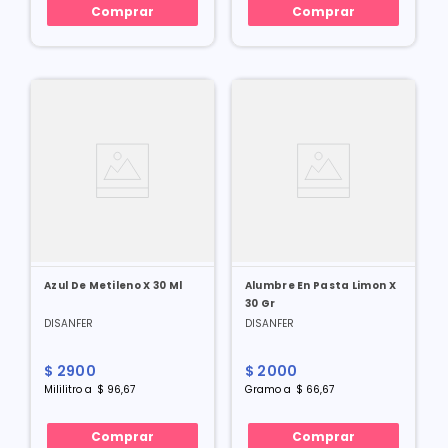
Comprar
Comprar
Azul De Metileno X 30 Ml
Alumbre En Pasta Limon X
30 Gr
DISANFER
DISANFER
$
2900
$
2000
Mililitro
a
$
96
,
67
Gramo
a
$
66
,
67
Comprar
Comprar