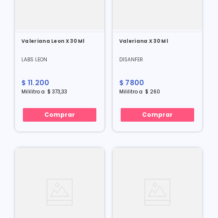
Valeriana Leon X 30 Ml
Valeriana X 30 Ml
LABS LEON
DISANFER
$
11
.
200
$
7800
Mililitro
a
$
373
,
33
Mililitro
a
$
260
Comprar
Comprar