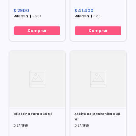
$
2900
$
41
.
400
Mililitro
a
$
96
,
67
Mililitro
a
$
82
,
8
Comprar
Comprar
Glicerina Pura X 30 Ml
Aceite De Manzanilla X 30
Ml
DISANFER
DISANFER