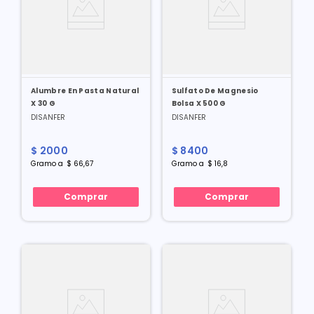
Alumbre En Pasta Natural
Sulfato De Magnesio
X 30 G
Bolsa X 500 G
DISANFER
DISANFER
$
2000
$
8400
Gramo
a
$
66
,
67
Gramo
a
$
16
,
8
Comprar
Comprar