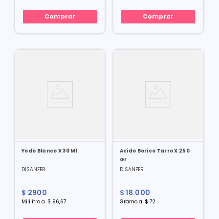
Comprar
Comprar
Yodo Blanco X 30 Ml
Acido Borico Tarro X 250
Gr
DISANFER
DISANFER
$
2900
$
18
.
000
Mililitro
a
$
96
,
67
Gramo
a
$
72