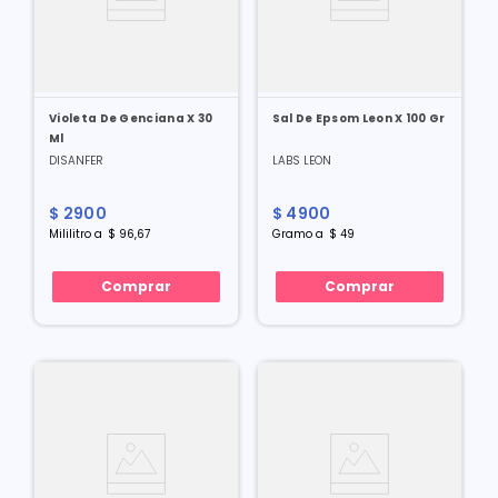
Violeta De Genciana X 30
Sal De Epsom Leon X 100 Gr
Ml
DISANFER
LABS LEON
$
2900
$
4900
Mililitro
a
$
96
,
67
Gramo
a
$
49
Comprar
Comprar