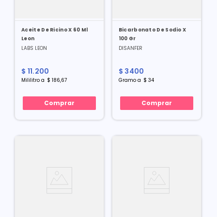
Aceite De Ricino X 60 Ml
Bicarbonato De Sodio X
Leon
100 Gr
LABS LEON
DISANFER
$
11
.
200
$
3400
Mililitro
a
$
186
,
67
Gramo
a
$
34
Comprar
Comprar