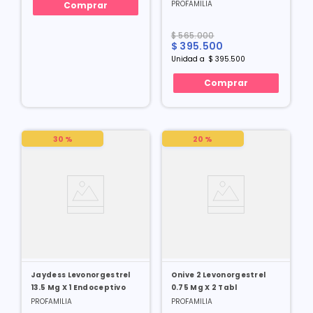
PROFAMILIA
Comprar
$
565
.
000
$
395
.
500
Unidad
a
$
395
.
500
Comprar
30 %
20 %
Jaydess Levonorgestrel
Onive 2 Levonorgestrel
13.5 Mg X 1 Endoceptivo
0.75 Mg X 2 Tabl
PROFAMILIA
PROFAMILIA