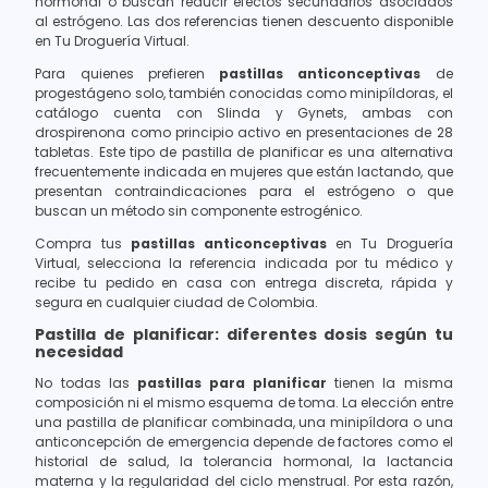
hormonal o buscan reducir efectos secundarios asociados
al estrógeno. Las dos referencias tienen descuento disponible
en Tu Droguería Virtual.
Para quienes prefieren
pastillas anticonceptivas
de
progestágeno solo, también conocidas como minipíldoras, el
catálogo cuenta con Slinda y Gynets, ambas con
drospirenona como principio activo en presentaciones de 28
tabletas. Este tipo de pastilla de planificar es una alternativa
frecuentemente indicada en mujeres que están lactando, que
presentan contraindicaciones para el estrógeno o que
buscan un método sin componente estrogénico.
Compra tus
pastillas anticonceptivas
en Tu Droguería
Virtual, selecciona la referencia indicada por tu médico y
recibe tu pedido en casa con entrega discreta, rápida y
segura en cualquier ciudad de Colombia.
Pastilla de planificar: diferentes dosis según tu
necesidad
No todas las
pastillas para planificar
tienen la misma
composición ni el mismo esquema de toma. La elección entre
una pastilla de planificar combinada, una minipíldora o una
anticoncepción de emergencia depende de factores como el
historial de salud, la tolerancia hormonal, la lactancia
materna y la regularidad del ciclo menstrual. Por esta razón,