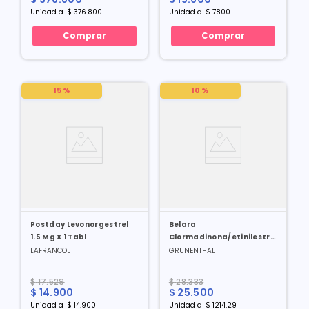
Unidad
a
$
376
.
800
Unidad
a
$
7800
Comprar
Comprar
15 %
10 %
Postday Levonorgestrel
Belara
1.5 Mg X 1 Tabl
Clormadinona/etinilestradiol
2/0.03 Mg X 21 Tabl
LAFRANCOL
GRUNENTHAL
$
17
.
529
$
28
.
333
$
14
.
900
$
25
.
500
Unidad
a
$
14
.
900
Unidad
a
$
1214
,
29