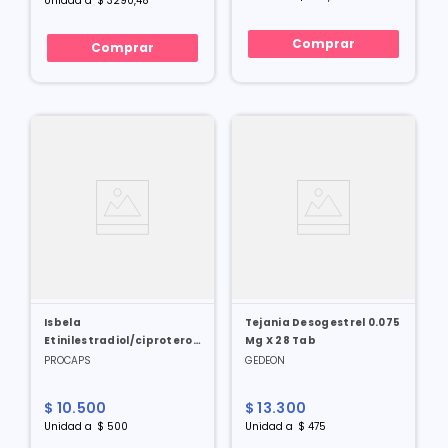
Unidad
a
$
3290
,
48
Comprar
Comprar
Isbela
Tejania Desogestrel 0.075
Etinilestradiol/ciproterona
Mg X 28 Tab
0.035/2 Mg X 21 Tabl
PROCAPS
GEDEON
$
10
.
500
$
13
.
300
Unidad
a
$
500
Unidad
a
$
475