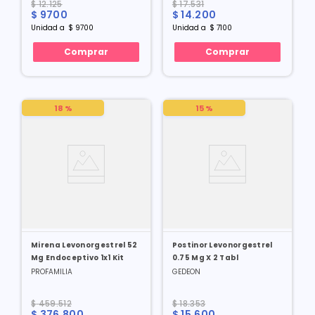
$
12
.
125
$
17
.
531
$
9700
$
14
.
200
Unidad
a
$
9700
Unidad
a
$
7100
Comprar
Comprar
18 %
15 %
Mirena Levonorgestrel 52
Postinor Levonorgestrel
Mg Endoceptivo 1x1 Kit
0.75 Mg X 2 Tabl
PROFAMILIA
GEDEON
$
459
.
512
$
18
.
353
$
376
.
800
$
15
.
600