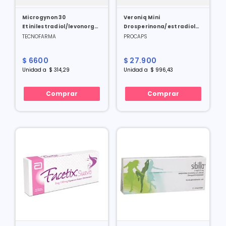
Microgynon 30
Veroniq Mini
Etinilestradiol/levonorgestrel
Drosperinona/estradiol
0.03/0.15 Mcg X 21 Grag
3/0.02 Mg X 28 Tabl
TECNOFARMA
PROCAPS
$
6600
$
27
.
900
Unidad
a
$
314
,
29
Unidad
a
$
996
,
43
Comprar
Comprar