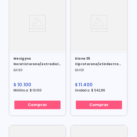
Mesigyna
Diane 35
Noretisterona/estradiol
Ciproterona/etinilestradiol
50/5 Mg/1 Ml X 1 Amp
2/0.035 Mg X 21 Tabl
BAYER
BAYER
$
10
.
100
$
11
.
400
Mililitro
a
$
10
.
100
Unidad
a
$
542
,
86
Comprar
Comprar