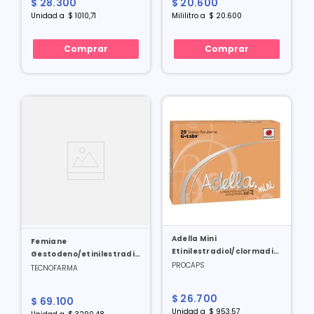
$
28
.
300
$
20
.
600
Unidad
a
$
1010
,
71
Mililitro
a
$
20
.
600
Comprar
Comprar
Adella Mini
Femiane
Etinilestradiol/clormadinona
Gestodeno/etinilestradiol
0.02/2 Mg X 28 Tabl
PROCAPS
75/20 Mcg X 21 Tabl
TECNOFARMA
$
26
.
700
$
69
.
100
Unidad
a
$
953
,
57