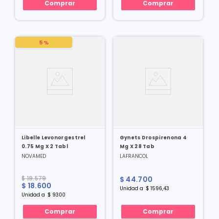
Comprar
Comprar
5 %
Libelle Levonorgestrel
Gynets Drospirenona 4
0.75 Mg X 2 Tabl
Mg X 28 Tab
NOVAMED
LAFRANCOL
$
19
.
579
$
44
.
700
$
18
.
600
Unidad
a
$
1596
,
43
Unidad
a
$
9300
Comprar
Comprar