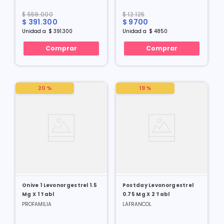
$
559
.
000
$
12
.
125
$
391
.
300
$
9700
Unidad
a
$
391
.
300
Unidad
a
$
4850
Comprar
Comprar
20 %
19 %
Onive 1 Levonorgestrel 1.5
Postday Levonorgestrel
Mg X 1 Tabl
0.75 Mg X 2 Tabl
PROFAMILIA
LAFRANCOL