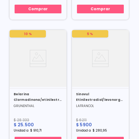
Comprar
Comprar
10 %
5 %
Belarina
Sinovul
Clormadinona/etinilestradiol
Etinilestradiol/levonorgestrel
2/0.02 Mg X 28 Tabl
30/150 Mcg X 21 Tabl
GRUNENTHAL
LAFRANCOL
$
28
.
333
$
6211
$
25
.
500
$
5900
Unidad
a
$
910
,
71
Unidad
a
$
280
,
95