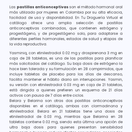
Las
pastillas anticonceptivas
son el método hormonal oral
más utilizado por mujeres en Colombia por su alta eficacia,
facilidad de uso y disponibilidad. En Tu Droguería Virtual el
catálogo ofrece una amplia selección de pastillas
anticonceptivas combinadas, que contienen estrógeno y
progestágeno, y de progestágeno solo, para adaptarse a
diferentes perfiles hormonales, estados de salud y etapas de
la vida reproductiva.
Yasminiq, con etinilestradiol 0.02 mg y drospirenona 3 mg en
caja de 28 tabletas, es una de las pastillas para planificar
más solicitadas del catálogo. Su baja dosis de estrógeno la
hace bien tolerada y su formulación en 28 comprimidos, que
incluye tabletas de placebo para los días de descanso,
facilita mantener el hábito diario sin interrupciones. Yasmin,
su versión con etinilestradiol 0.03 mg en caja de 21 tabletas,
está dirigida a quienes prefieren un esquema de 21 días
activos con pausa de 7 días entre ciclos.
Belara y Belarina son otras dos pastillas anticonceptivas
disponibles en el catálogo, ambas con clormadinona y
etinilestradiol. Belara en 21 tabletas tiene una dosis de
etinilestradiol de 0.03 mg, mientras que Belarina en 28
tabletas contiene 0.02 mg, siendo esta última una opción de
ultra baja dosis para quienes presentan sensibilidad