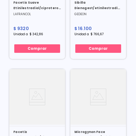
Facetix Suave
Sibilla
Etinilestradiol/ciproterona
Dienogest/etinilestradiol
30/2.0 Mcg X 28 Tabl
2/0.03 Mg X 21 Tabl
LAFRANCOL
GEDEON
$
9320
$
16
.
100
Unidad
a
$
342
,
86
Unidad
a
$
766
,
67
Comprar
Comprar
Facetix
Microgynon Face