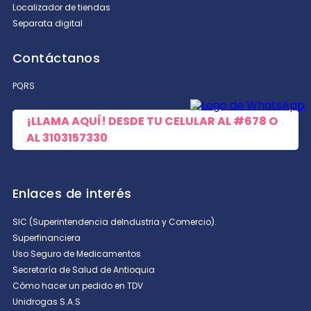
Localizador de tiendas
Separata digital
Contáctanos
PQRS
¡LLAMA AQUÍ! DESDE TU CELULAR AL
#678
O
AL
3103157330
Enlaces de interés
SIC (Superintendencia deIndustria y Comercio).
Superfinanciera
Uso Seguro de Medicamentos
Secretaría de Salud de Antioquia
Cómo hacer un pedido en TDV
Unidrogas S.A.S