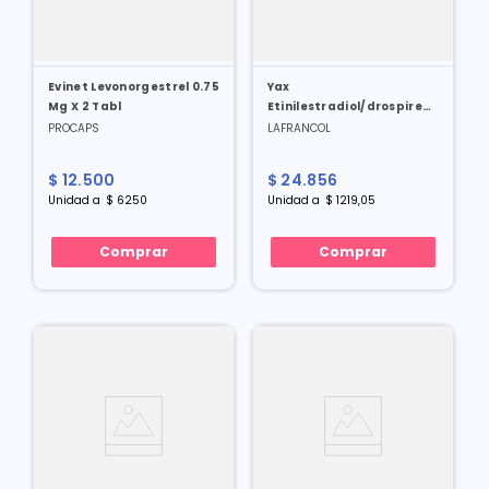
Evinet Levonorgestrel 0.75
Yax
Mg X 2 Tabl
Etinilestradiol/drospirenona
3/0.03 Mg X 21 Tabl
PROCAPS
LAFRANCOL
$
12
.
500
$
24
.
856
Unidad
a
$
6250
Unidad
a
$
1219
,
05
Comprar
Comprar