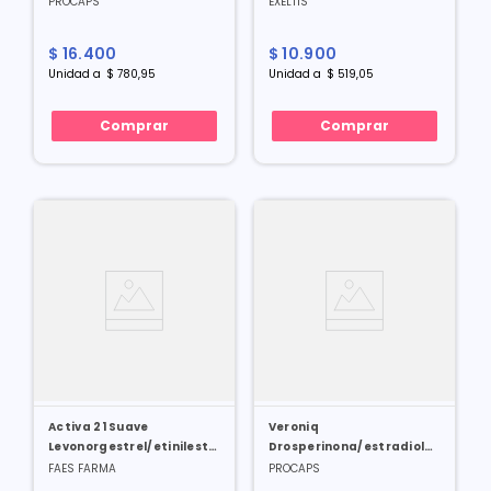
PROCAPS
EXELTIS
$
16
.
400
$
10
.
900
Unidad
a
$
780
,
95
Unidad
a
$
519
,
05
Comprar
Comprar
Activa 21 Suave
Veroniq
Levonorgestrel/etinilestradiol
Drosperinona/estradiol
0.01/0.02 Mg X 21 Tabl
3/0.03 Mg X 21 Tabl
FAES FARMA
PROCAPS