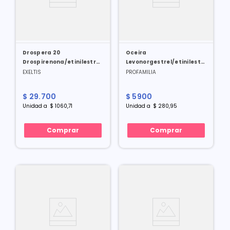
Drospera 20
Oceira
Drospirenona/etinilestradiol
Levonorgestrel/etinilestradiol
3/0.02 Mg X 28 Comp
0.15/0.03 Mg X 21 Tabl
EXELTIS
PROFAMILIA
$
29
.
700
$
5900
Unidad
a
$
1060
,
71
Unidad
a
$
280
,
95
Comprar
Comprar