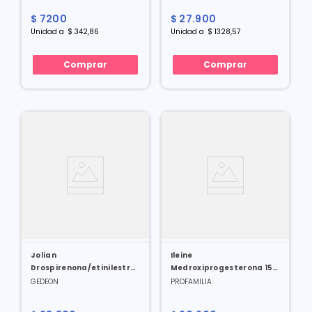
$
7200
$
27
.
900
Unidad
a
$
342
,
86
Unidad
a
$
1328
,
57
Comprar
Comprar
Jolian
Ileine
Drospirenona/etinilestradiol
Medroxiprogesterona 150
3mg/0.02mg X 28 Tabl
Mg X 1 Vial X 1 Ml
GEDEON
PROFAMILIA