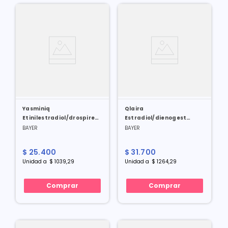
Yasminiq
Qlaira
Etinilestradiol/drospirenona
Estradiol/dienogest
0.02/3 Mg X 28 Tabl
3.0/3.0 Mg X 28 Tabl
BAYER
BAYER
$
25
.
400
$
31
.
700
Unidad
a
$
1039
,
29
Unidad
a
$
1264
,
29
Comprar
Comprar