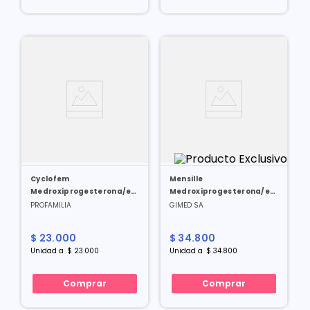
Cyclofem
Mensille
Medroxiprogesterona/estradiol
Medroxiprogesterona/estradiol
25/5 Mg 0.5 Ml X 1 Amp
25/5 Mg X 1 Amp
PROFAMILIA
GIMED SA
$
23
.
000
$
34
.
800
Unidad
a
$
23
.
000
Unidad
a
$
34
.
800
Comprar
Comprar