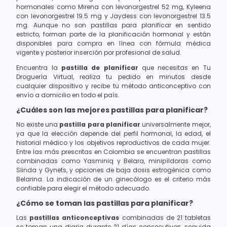
hormonales como Mirena con levonorgestrel 52 mg, Kyleena
con levonorgestrel 19.5 mg y Jaydess con levonorgestrel 13.5
mg. Aunque no son pastillas para planificar en sentido
estricto, forman parte de la planificación hormonal y están
disponibles para compra en línea con fórmula médica
vigente y posterior inserción por profesional de salud.
Encuentra la
pastilla de planificar
que necesitas en Tu
Droguería Virtual, realiza tu pedido en minutos desde
cualquier dispositivo y recibe tu método anticonceptivo con
envío a domicilio en todo el país.
¿Cuáles son las mejores pastillas para planificar?
No existe una
pastilla para planificar
universalmente mejor,
ya que la elección depende del perfil hormonal, la edad, el
historial médico y los objetivos reproductivos de cada mujer.
Entre las más prescritas en Colombia se encuentran pastillas
combinadas como Yasminiq y Belara, minipíldoras como
Slinda y Gynets, y opciones de baja dosis estrogénica como
Belarina. La indicación de un ginecólogo es el criterio más
confiable para elegir el método adecuado.
¿Cómo se toman las pastillas para planificar?
Las
pastillas anticonceptivas
combinadas de 21 tabletas
se toman una diaria durante 21 días consecutivos, seguida