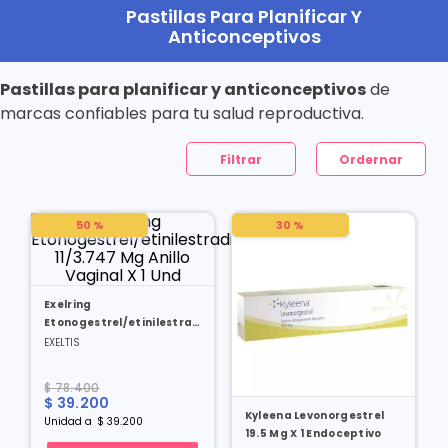
Pastillas Para Planificar Y
Anticonceptivos
Pastillas para planificar y anticonceptivos
de
marcas confiables para tu salud reproductiva.
Filtrar
50 %
30 %
Exelring
Etonogestrel/etinilestradiol
11/3.747 Mg Anillo Vaginal
EXELTIS
X 1 Und
$
78
.
400
$
39
.
200
Kyleena Levonorgestrel
Unidad
a
$
39
.
200
19.5 Mg X 1 Endoceptivo