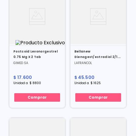
Postcoid Levonorgestrel
Bellanew
0.75 Mg X 2 Tab
Dienogest/estradiol 2/1.5
Mg X 28 Tab
GIMED SA
LAFRANCOL
$
17
.
600
$
45
.
500
Unidad
a
$
8800
Unidad
a
$
1625
Comprar
Comprar