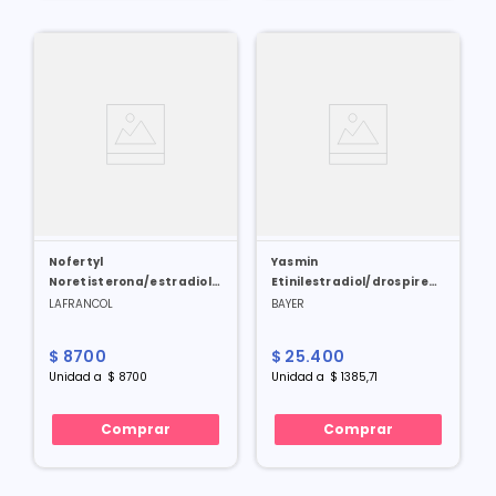
Nofertyl
Yasmin
Noretisterona/estradiol
Etinilestradiol/drospirenona
50/5 Mg X 1 Amp
0.03/3 Mg X 21 Tabl
LAFRANCOL
BAYER
$
8700
$
25
.
400
Unidad
a
$
8700
Unidad
a
$
1385
,
71
Comprar
Comprar