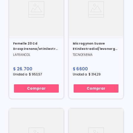
Femelle 20 Cd
Microgynon Suave
Drospirenona/etinilestradiol
Etinilestradiol/levonorgestrel
3/0.02 Mg X 28 Tabl
0.02/0.1 Mg X 21 Grageas
LAFRANCOL
TECNOFARMA
$
26
.
700
$
6600
Unidad
a
$
953
,
57
Unidad
a
$
314
,
29
Comprar
Comprar