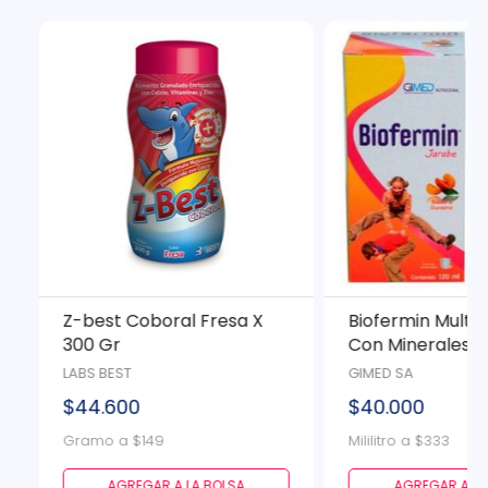
Z-best Coboral Fresa X
Biofermin Multiv
300 Gr
Con Minerales Y
Jarabe X 120 Ml
LABS BEST
GIMED SA
$44.600
$40.000
Gramo a $149
Mililitro a $333
AGREGAR A LA BOLSA
AGREGAR A LA