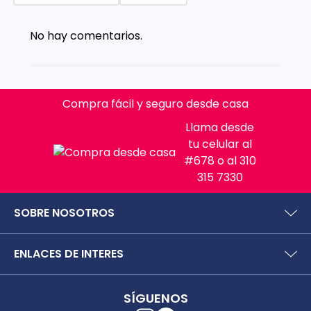
No hay comentarios.
Compra fácil y seguro desde casa
Llama desde
tu celular al
#678 o al 310
315 7330
SOBRE NOSOTROS
¿Quiénes somos?
ENLACES DE INTERES
Preguntas frecuentes
Políticas y términos de uso
SIC (Superintendencia deIndustria y Comercio).
Puntos Saludables
SÍGUENOS
Superfinanciera