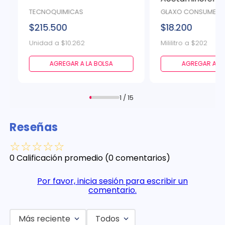
r
90 Ml
TECNOQUIMICAS
GLAXO CONSUMER H
$215.500
$18.200
Unidad a $10.262
Mililitro a $202
AGREGAR A LA BOLSA
AGREGAR A LA
1 / 15
Reseñas
☆
☆
☆
☆
☆
0 Calificación promedio
(0 comentarios)
Por favor, inicia sesión para escribir un
comentario.
Más reciente
Todos