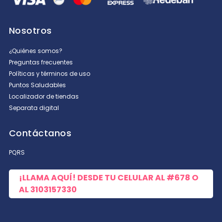
Nosotros
¿Quiénes somos?
Preguntas frecuentes
Políticas y términos de uso
Puntos Saludables
Localizador de tiendas
Separata digital
Contáctanos
PQRS
¡LLAMA AQUÍ! DESDE TU CELULAR AL
#678
O
AL
3103157330