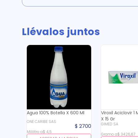
Llévalos juntos
Agua 100% Botella X 600 Ml
Viroxil Aciclovir
X 15 Gr
ONE CARIBE SAS
GIMED SA
$
2700
Mililitro
a
$
4
,
5
Gramo
a
$
3426
,
67