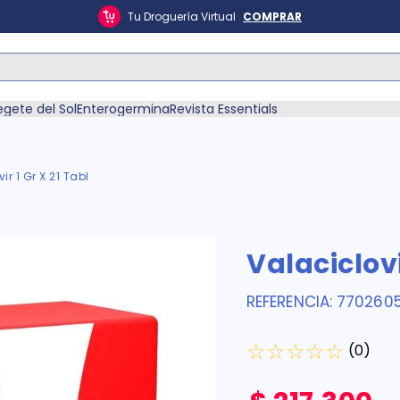
Tu Droguería Virtual
COMPRAR
ás Buscados
egete del Sol
Enterogermina
Revista Essentials
ir 1 Gr X 21 Tabl
én
Valaciclovi
REFERENCIA
:
7702605
☆
☆
☆
☆
☆
(
0
)