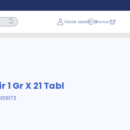
Iniciar sesión
0
Puntos
r 1 Gr X 21 Tabl
109173