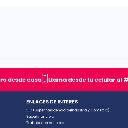
rellas
uro desde casa
Llama desde tu celular al #
ENLACES DE INTERES
SIC (Superintendencia deIndustria y Comercio).
Superfinanciera
Trabaja con nosotros