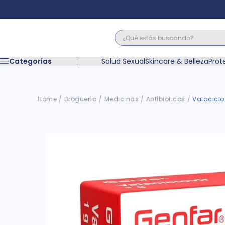
¿Qué estás buscando?
Términos M
Categorías
Salud Sexual
Skincare & Belleza
Prot
1
.
floratil
2
.
acerumen
3
.
marimer
Droguería
Medicinas
Antibioticos
Valaciclov
4
.
mounjaro
5
.
forz
6
.
acetaminof
7
.
pañales
8
.
wegovy
9
.
cyclofem
10
.
vitamina c