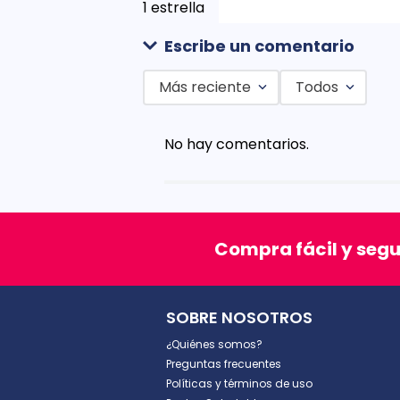
1 estrella
Escribe un comentario
Más reciente
Todos
Agregar comentario
No hay comentarios.
Título
Califica el producto de 1 a 5 est
Compra fácil y seg
★
★
★
★
★
Tu nombre
SOBRE NOSOTROS
¿Quiénes somos?
Dirección de email
Preguntas frecuentes
Políticas y términos de uso