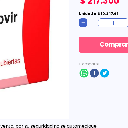
$
217
.
300
Unidad
a
$
10
.
347
,
62
－
Compra
Comparte
venta, por su seguridad no se automedique.