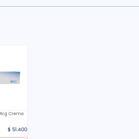
 1 Mcg Crema
$
51
.
400