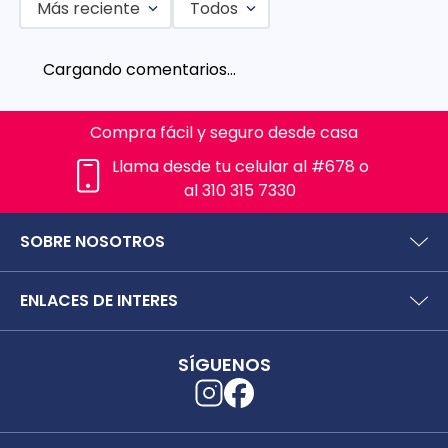
Más reciente
Todos
Agregar comentario
Cargando comentarios…
Título
Compra fácil y seguro desde casa
Califica el producto de 1 a 5 estrellas
Llama desde tu celular al #678 o
al 310 315 7330
★
★
★
★
★
Tu nombre
SOBRE NOSOTROS
¿Quiénes somos?
ENLACES DE INTERES
Dirección de email
Preguntas frecuentes
Políticas y términos de uso
SIC (Superintendencia deIndustria y Comercio).
Puntos Saludables
SÍGUENOS
Superfinanciera
Términos y condiciones puntos saludables
Escribe un comentario
Trabaja con nosotros
Localizador de tiendas
Uso seguro de medicamentos
Separata digital
Rastrea tu pedido