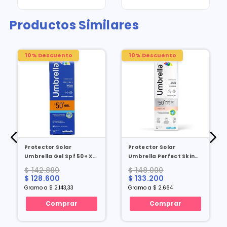
Productos Similares
10% Descuento
10% Descuento
Protector Solar
Protector Solar
Umbrella Gel Spf 50+ X
Umbrella Perfect Skin
60 Gr
Spf 50+ Tono Claro X 50
$ 142.889
$ 148.000
Gr
$ 128.600
$ 133.200
Gramo a $ 2.143,33
Gramo a $ 2.664
Comprar
Comprar