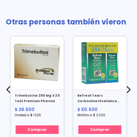
Otras personas también vieron
Trimebutina 200 Mg X 20
Refresh Tears
Tabl Premium Pharma
Carboximetilcelulosa
0.5% Duo Pack X 15 Ml
$ 26.500
$ 50.500
Gratis X 10 Ml
Unidad a $ 1.325
Mililitro a $ 2.020
Comprar
Comprar