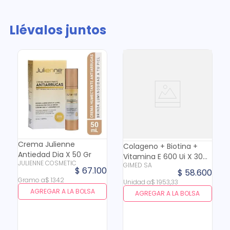
Llévalos juntos
Crema Julienne
Colageno + Biotina +
Antiedad Dia X 50 Gr
Vitamina E 600 Ui X 30
JULIENNE COSMETIC
GIMED SA
Cap
$
67
.
100
$
58
.
600
Gramo
a
$
1342
Unidad
a
$
1953
,
33
AGREGAR A LA BOLSA
AGREGAR A LA BOLSA