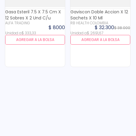
Gasa Esteril 7.5 X 7.5 Cm X
Gaviscon Doble Accion X 12
12 Sobres X 2 Und C/u
Sachets X 10 Ml
ALFA TRADING
RB HEALTH COLOMBIA
$
8000
$
32
.
300
$
38
.
000
Unidad
a
$
333
,
33
Unidad
a
$
2691
,
67
AGREGAR A LA BOLSA
AGREGAR A LA BOLSA