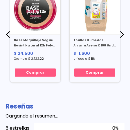
Base Maquillaje Vogue
Toallas Humedas
Resist Natural 12h Polvo
Arrurru Avena X 100 Und
X 9 Gr
Precio Especial
$ 24.500
$ 11.600
Gramo a $ 2.722,22
Unidad a $ 116
Comprar
Comprar
Reseñas
Cargando el resumen…
5 estrellas
0%