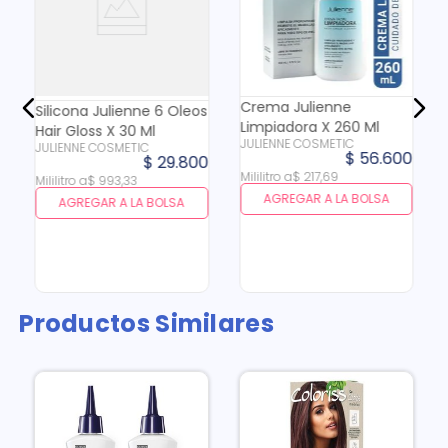
Crema Julienne
Silicona Julienne 6 Oleos
Limpiadora X 260 Ml
Hair Gloss X 30 Ml
JULIENNE COSMETIC
JULIENNE COSMETIC
$
56
.
600
$
29
.
800
Mililitro
a
$
217
,
69
Mililitro
a
$
993
,
33
AGREGAR A LA BOLSA
AGREGAR A LA BOLSA
Productos Similares