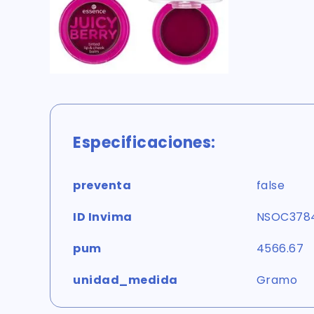
Especificaciones:
preventa
false
ID Invima
NSOC378
pum
4566.67
unidad_medida
Gramo