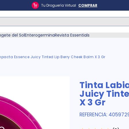
Tu Droguería Virtual
COMPRAR
ás Buscados
egete del Sol
Enterogermina
Revista Essentials
mpacta Essence Juicy Tinted Lip Berry Cheek Balm X 3 Gr
én
Tinta Lab
Juicy Tint
X 3 Gr
REFERENCIA
:
405972