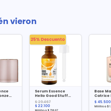
én vieron
25% Descuento
ence
Serum Essence
Base Ma
onze
Hello Good Stuff
Catrice 
 X 5.5 Gr
Glow-c X 30 Ml
Coverag
$ 29.467
$ 45.500
X 30 Ml
$ 22.100
Mililitro a $ 1
Mililitro a $ 736,67