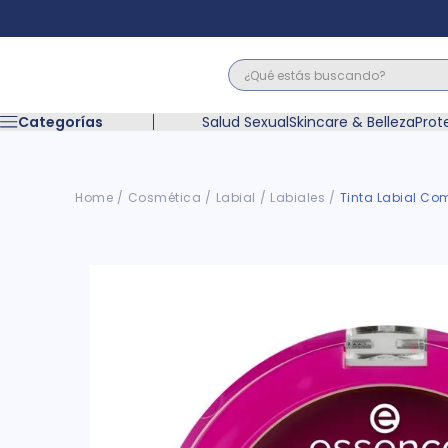
¿Qué estás buscando?
Términos M
Categorías
Salud Sexual
Skincare & Belleza
Prot
1
.
floratil
2
.
acerumen
3
.
marimer
Cosmética
Labial
Labiales
Tinta Labial Co
4
.
mounjaro
5
.
forz
6
.
acetaminof
7
.
pañales
8
.
wegovy
9
.
cyclofem
10
.
vitamina c