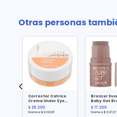
Otras personas tambi
Corrector Catrice
Bronzer Ess
Crema Under Eye
Baby Got Br
Brightener X 4.2 Gr
Barra No. 20
$ 25.300
$ 17.200
Gramo a $ 6.023,81
Gramo a $ 3.127,27