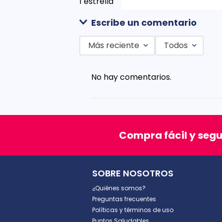
1 estrella
Escribe un comentario
Más reciente
Todos
Agregar comentario
No hay comentarios.
Título
Califica el producto de 1 a 5 est
Compra fácil y seg
★
★
★
★
★
Tu nombre
SOBRE NOSOTROS
¿Quiénes somos?
Dirección de email
Preguntas frecuentes
Políticas y términos de uso
Puntos Saludables