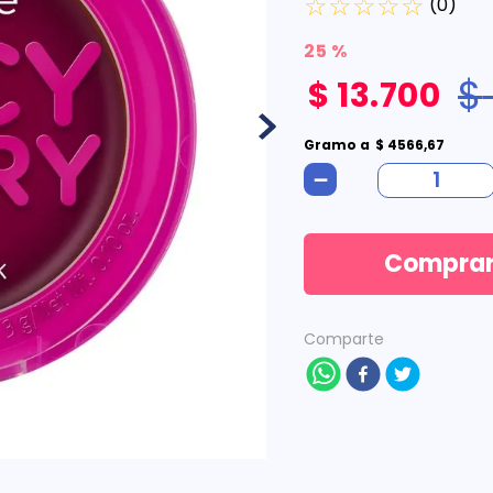
☆
☆
☆
☆
☆
(
0
)
25 %
$
$
13
.
700
Gramo
a
$
4566
,
67
－
Compra
Comparte