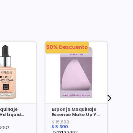
50% Descuento
quillaje
Esponja Maquillaje
Ser
Hd Liquid
Essence Make Up Y
Hell
e 24h Light
Baking Sponge X 1
48h
$ 16.600
$ 31
Und
Ml
$ 8.300
.516,67
Mililit
Unidad a $ 8.300