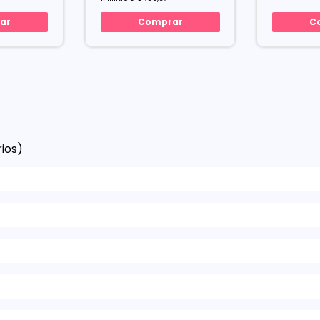
ar
Comprar
C
ios)