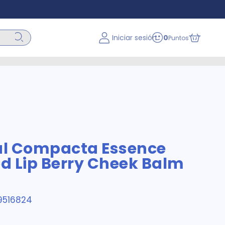
Iniciar sesión
0
Puntos
ial Compacta Essence
ed Lip Berry Cheek Balm
9516824