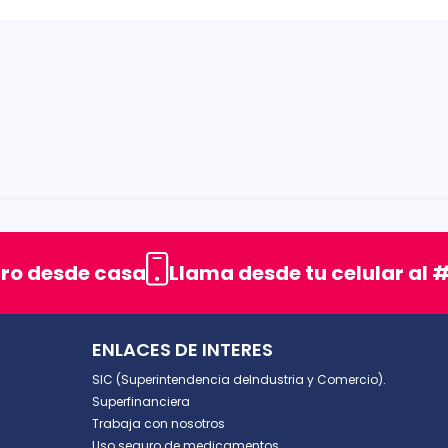
rellas
uro desde casa
Llama desde tu celular al #
ENLACES DE INTERES
SIC (Superintendencia deIndustria y Comercio).
Superfinanciera
Trabaja con nosotros
Uso seguro de medicamentos