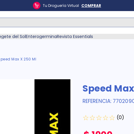
Tu Droguería Virtual
COMPRAR
ás Buscados
egete del Sol
Enterogermina
Revista Essentials
Speed Max X 250 Ml
én
Speed Max 
REFERENCIA
:
770209
☆
☆
☆
☆
☆
(
0
)