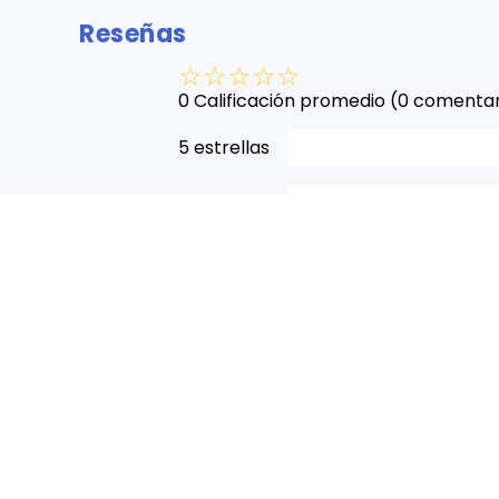
Reseñas
☆
☆
☆
☆
☆
0 Calificación promedio
(0 comentar
5 estrellas
4 estrellas
3 estrellas
2 estrellas
1 estrella
Escribe un comentario
Más reciente
Todos