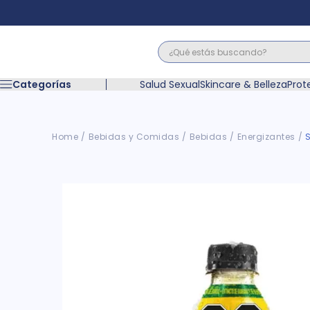
¿Qué estás buscando?
Términos M
Categorías
Salud Sexual
Skincare & Belleza
Prot
1
.
floratil
2
.
acerumen
3
.
marimer
Bebidas y Comidas
Bebidas
Energizantes
4
.
mounjaro
5
.
forz
6
.
acetaminof
7
.
pañales
8
.
wegovy
9
.
cyclofem
10
.
vitamina c