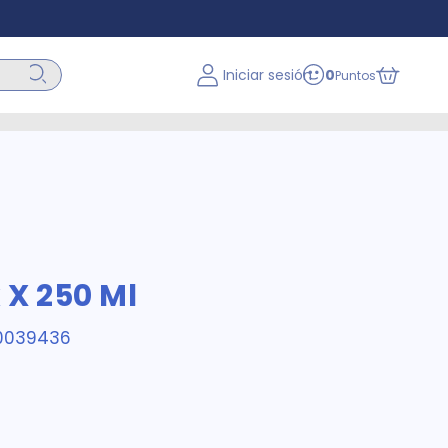
Iniciar sesión
0
Puntos
X 250 Ml
0039436