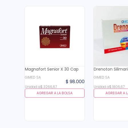
Magnafort Senior X 30 Cap
Drenoton Silimar
GIMED SA
GIMED SA
$
98
.
000
Unidad
a
$
3266
,
67
Unidad
a
$
1806
,
67
AGREGAR A LA BOLSA
AGREGAR A L