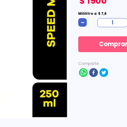
$
1900
Mililitro
a
$
7
,
6
－
Compra
Comparte