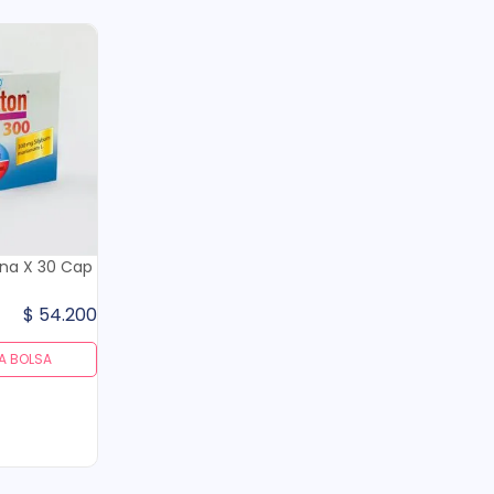
ina X 30 Cap
$
54
.
200
A BOLSA