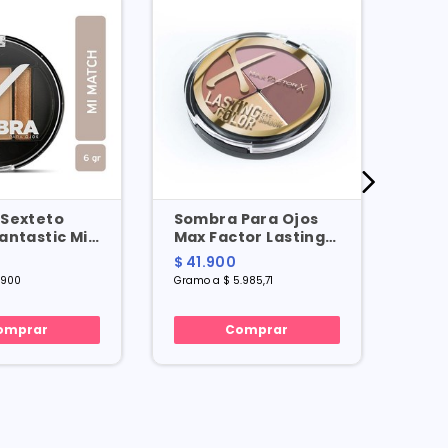
Sexteto
Sombra Para Ojos
Som
antastic Mi
Max Factor Lasting
Catr
 6 Gr
Color Cuarteto
Dark
$ 41.900
$ 36
Rosewood X 7 Gr
.900
Gramo a $ 5.985,71
Gramo 
omprar
Comprar