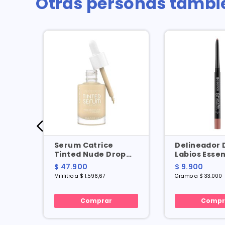
Otras personas tambi
rden
Serum Catrice
Delineador 
Tinted Nude Drop
Labios Esse
X 2
No.10 X 30 Ml
Matte No. 4 
$ 47.900
$ 9.900
a
Mililitro a $ 1.596,67
Gramo a $ 33.000
Comprar
Compr