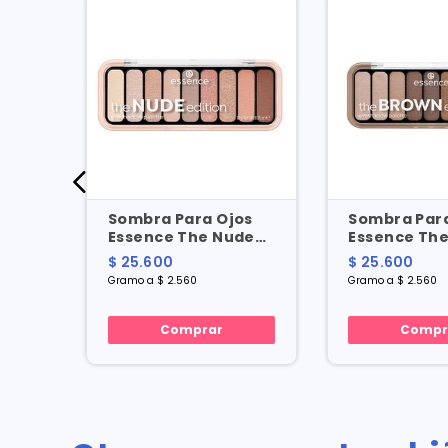
os
Sombra Para Ojos
Sombra Para
se
Essence The Nude
Essence Th
Edition X 10 Gr
Edition X 10 
$ 25.600
$ 25.600
Gramo a $ 2.560
Gramo a $ 2.560
Comprar
Compr