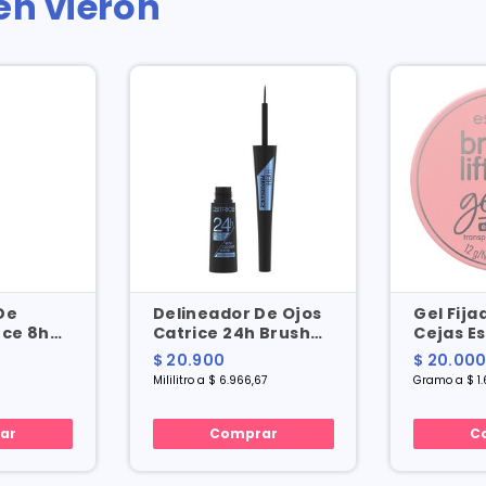
én vieron
De
Delineador De Ojos
Gel Fija
nce 8h
Catrice 24h Brush
Cejas E
X 0.3 Gr
Liner High No. 10
Lifting S
$ 20.900
$ 20.00
Waterproof X 3 Ml
Mililitro a $ 6.966,67
Gramo a $ 1.
ar
Comprar
C