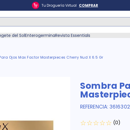
Tu Droguería Virtual
COMPRAR
ás Buscados
egete del Sol
Enterogermina
Revista Essentials
ara Ojos Max Factor Masterpieces Cherry Nud X 6.5 Gr
én
Sombra Pa
Masterpiec
REFERENCIA
:
361630
☆
☆
☆
☆
☆
(
0
)