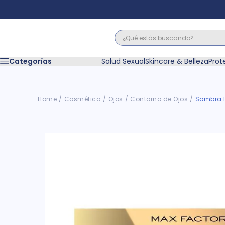
¿Qué estás buscando?
Términos M
Categorías
Salud Sexual
Skincare & Belleza
Prot
1
.
floratil
2
.
acerumen
3
.
marimer
Cosmética
Ojos
Contorno de Ojos
Sombra P
4
.
mounjaro
5
.
forz
6
.
acetaminof
7
.
pañales
8
.
wegovy
9
.
cyclofem
10
.
vitamina c