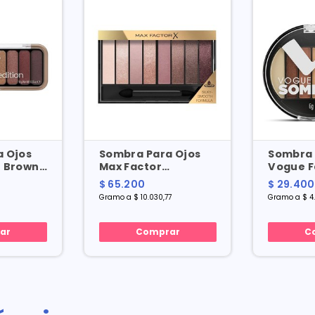
 Ojos
Sombra Para Ojos
Sombra 
e Brown
Max Factor
Vogue F
Gr
Masterpieces Rose
Match X
$ 65.200
$ 29.400
X 6.5 Gr
Gramo a $ 10.030,77
Gramo a $ 4
ar
Comprar
C