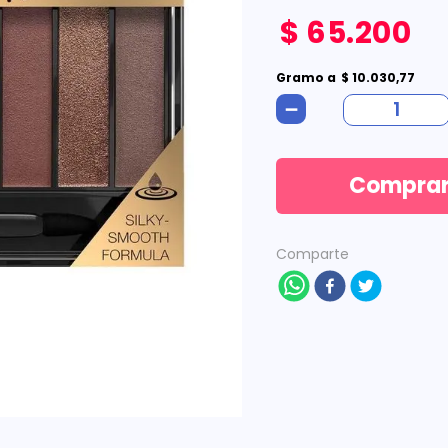
$
65
.
200
Gramo
a
$
10
.
030
,
77
－
Compra
Comparte