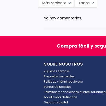
Más reciente
Todos
Agregar comentario
No hay comentarios.
Título
Califica el producto de 1 a 5 est
Compra fácil y seg
★
★
★
★
★
Tu nombre
SOBRE NOSOTROS
¿Quiénes somos?
Dirección de email
Preguntas frecuentes
Políticas y términos de uso
Puntos Saludables
Términos y condiciones puntos saludable
Escribe un comentario
Localizador de tiendas
Separata digital