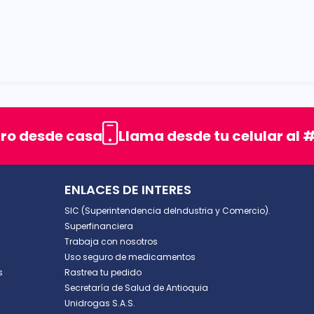
rellas
uro desde casa
Llama desde tu celular al #
ENLACES DE INTERES
SIC (Superintendencia deIndustria y Comercio).
Superfinanciera
Trabaja con nosotros
Uso seguro de medicamentos
s
Rastrea tu pedido
Secretaría de Salud de Antioquia
Unidrogas S.A.S.