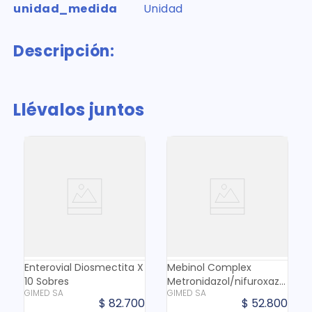
unidad_medida
Unidad
Descripción:
Llévalos juntos
Enterovial Diosmectita X
Mebinol Complex
10 Sobres
Metronidazol/nifuroxazida
GIMED SA
GIMED SA
600/200 Mg X 20 Cap
$
82
.
700
$
52
.
800