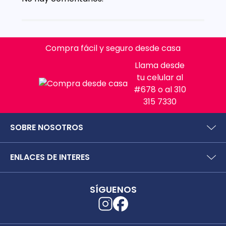
Compra fácil y seguro desde casa
Llama desde
tu celular al
#678 o al 310
315 7330
SOBRE NOSOTROS
¿Quiénes somos?
ENLACES DE INTERES
Preguntas frecuentes
Políticas y términos de uso
SIC (Superintendencia deIndustria y Comercio).
Puntos Saludables
SÍGUENOS
Superfinanciera
Términos y condiciones puntos saludables
Trabaja con nosotros
Localizador de tiendas
Uso seguro de medicamentos
Separata digital