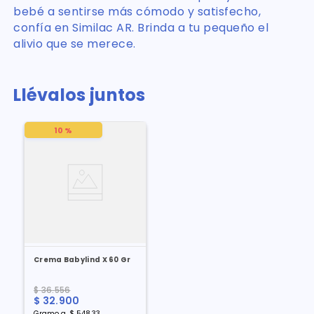
bebé a sentirse más cómodo y satisfecho,
confía en Similac AR. Brinda a tu pequeño el
alivio que se merece.
Llévalos juntos
10 %
Crema Babylind X 60 Gr
$
36
.
556
$
32
.
900
Gramo
a
$
548
,
33