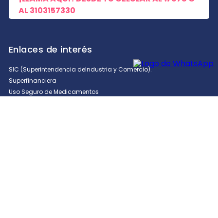
AL
3103157330
Enlaces de interés
SIC (Superintendencia deIndustria y Comercio).
Superfinanciera
Uso Seguro de Medicamentos
Secretaría de Salud de Antioquia
Cómo hacer un pedido en TDV
Unidrogas S.A.S
Seguimiento a PQRS
Trabaja con nosotros
Rastrea tu Pedido
Compra productos para el cuidado de tu salud, la de tus