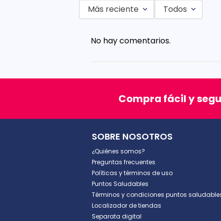
Más reciente
Todos
Agregar comentario
No hay comentarios.
Título
Califica el producto de 1 a 5 est
Compra fácil y seg
★
★
★
★
★
Tu nombre
SOBRE NOSOTROS
¿Quiénes somos?
Dirección de email
Preguntas frecuentes
Políticas y términos de uso
Puntos Saludables
Términos y condiciones puntos saludable
Escribe un comentario
Localizador de tiendas
Separata digital