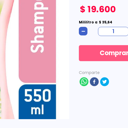
$
19
.
600
Mililitro
a
$
35
,
64
－
Compra
Comparte