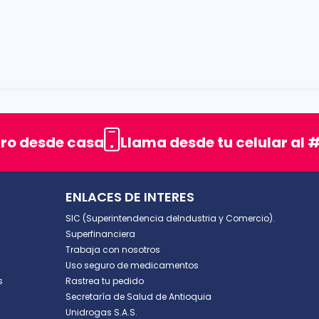
rellas
uro desde casa
Llama desde tu celular al #
ENLACES DE INTERES
SIC (Superintendencia deIndustria y Comercio).
Superfinanciera
Trabaja con nosotros
Uso seguro de medicamentos
s
Rastrea tu pedido
Secretaría de Salud de Antioquia
Unidrogas S.A.S.