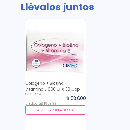
Llévalos juntos
Colageno + Biotina +
Vitamina E 600 Ui X 30 Cap
GIMED SA
$
58
.
600
Unidad
a
$
1953
,
33
AGREGAR A LA BOLSA