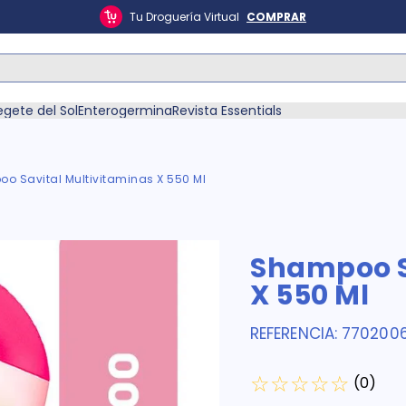
Tu Droguería Virtual
COMPRAR
ás Buscados
egete del Sol
Enterogermina
Revista Essentials
o Savital Multivitaminas X 550 Ml
én
Shampoo S
X 550 Ml
REFERENCIA
:
770200
☆
☆
☆
☆
☆
(
0
)