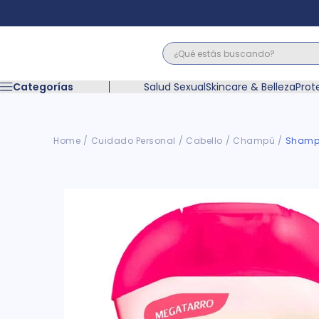
¿Qué estás buscando?
Términos M
Categorías
Salud Sexual
Skincare & Belleza
Prot
1
.
floratil
2
.
acerumen
3
.
marimer
Cuidado Personal
Cabello
Champú
Shampo
4
.
mounjaro
5
.
forz
6
.
acetaminof
7
.
pañales
8
.
wegovy
9
.
cyclofem
10
.
vitamina c