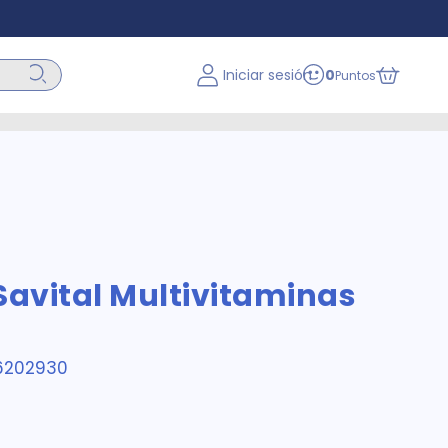
Iniciar sesión
0
Puntos
avital Multivitaminas
6202930