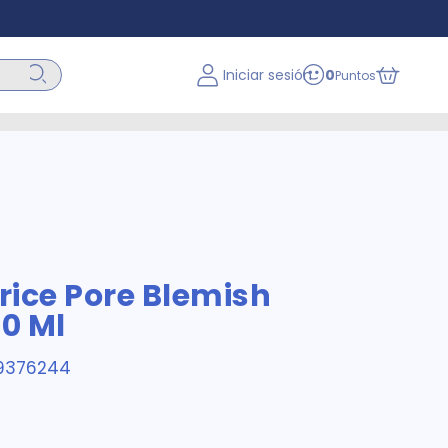
Iniciar sesión
0
Puntos
ice Pore Blemish
30 Ml
9376244