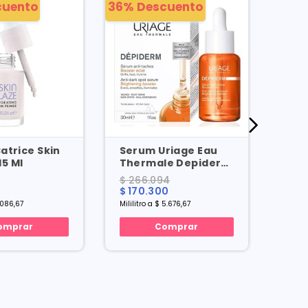
cuento
36% Descuento
50% 
atrice Skin
Serum Uriage Eau
Ser
15 Ml
Thermale Depiderm
Tin
Anti-taches
No.3
$ 266.094
$ 48
Booster Eclat X 30
$ 170.300
$ 24
Ml
1.086,67
Mililitro a $ 5.676,67
Mililit
omprar
Comprar