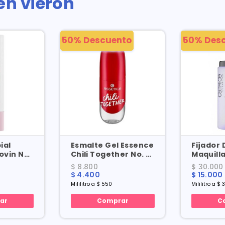
én vieron
50% Descuento
50% Des
ial
Esmalte Gel Essence
Fijador 
Lovin No.
Chili Together No. 16
Maquilla
X 8 Ml
Prime A
$ 8.800
$ 30.000
Spray X 
$ 4.400
$ 15.000
Mililitro a $ 550
Mililitro a $ 
ar
Comprar
C