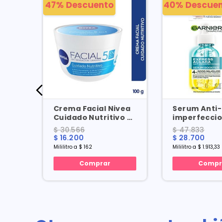
47% Descuento
40% Descue
azy
Crema Facial Nivea
Serum Anti-
28
Cuidado Nutritivo X
imperfecci
100 Ml
Garnier Exp
$ 30.566
$ 47.833
Aclara 4% X 
$ 16.200
$ 28.700
Mililitro a $ 162
Mililitro a $ 1.913,33
Comprar
Compr