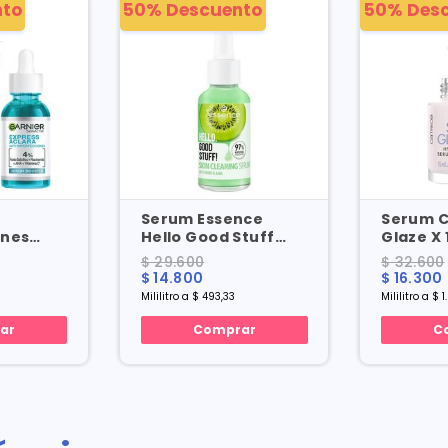
nto
50% Descuento
50% Des
Serum Essence
Serum C
ones
Hello Good Stuff
Glaze X 
ress
Skin Clearing X 30 Ml
$ 29.600
$ 32.600
15 Ml
$ 14.800
$ 16.300
Mililitro a $ 493,33
Mililitro a $ 
ar
Comprar
C