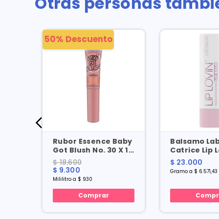
Otras personas tambi
50% Descuento
Dove
Rubor Essence Baby
Balsamo Lab
Got Blush No. 30 X 10
Catrice Lip 
X 110
Ml
30 X 3.5 Gr
$ 18.600
$ 23.000
$ 9.300
Gramo a $ 6.571,43
Mililitro a $ 930
Comprar
Compr