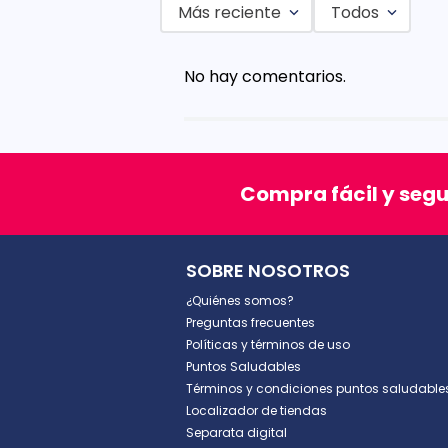
Más reciente
Todos
Agregar comentario
No hay comentarios.
Título
Califica el producto de 1 a 5 est
Compra fácil y seg
★
★
★
★
★
Tu nombre
SOBRE NOSOTROS
¿Quiénes somos?
Dirección de email
Preguntas frecuentes
Políticas y términos de uso
Puntos Saludables
Términos y condiciones puntos saludable
Escribe un comentario
Localizador de tiendas
Separata digital