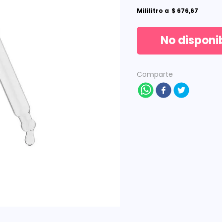
Mililitro
a
$
676
,
67
No disponi
Comparte