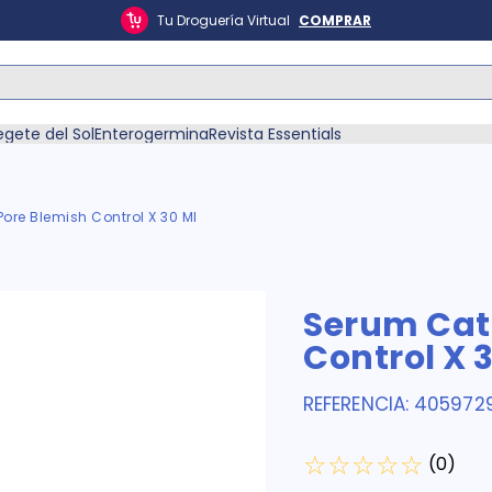
Tu Droguería Virtual
COMPRAR
ás Buscados
egete del Sol
Enterogermina
Revista Essentials
ore Blemish Control X 30 Ml
én
Serum Catr
Control X 
REFERENCIA
:
405972
☆
☆
☆
☆
☆
(
0
)