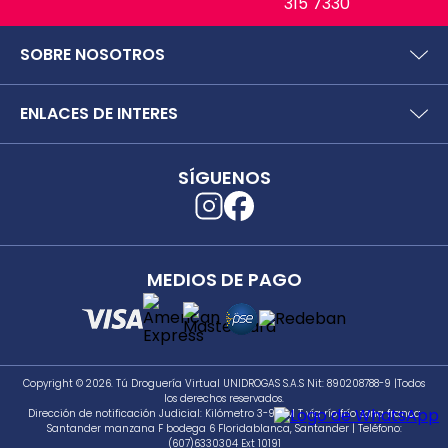
315 7330
SOBRE NOSOTROS
¿Quiénes somos?
ENLACES DE INTERES
Preguntas frecuentes
Políticas y términos de uso
SIC (Superintendencia deIndustria y Comercio).
Puntos Saludables
SÍGUENOS
Superfinanciera
Términos y condiciones puntos saludables
Trabaja con nosotros
Localizador de tiendas
Uso seguro de medicamentos
Separata digital
Rastrea tu pedido
MEDIOS DE PAGO
Secretaría de Salud de Antioquia
Unidrogas S.A.S.
Cómo hacer un pedido en TDV
Seguimiento a PQRS
Copyright © 2026. Tú Droguería Virtual UNIDROGAS S.A.S Nit: 890208788-9 |Todos
los derechos reservados.
Dirección de notificación Judicial: Kilómetro 3-981 M T vía río frío zona franca
Santander manzana F bodega 6 Floridablanca, Santander | Teléfono:
(607)6330304 Ext 10191