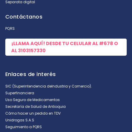
Separata digital
Contáctanos
PQRS
¡LLAMA AQUÍ! DESDE TU CELULAR AL
#678
O
AL
3103157330
Enlaces de interés
SIC (Superintendencia deIndustria y Comercio).
Superfinanciera
Uso Seguro de Medicamentos
Secretaría de Salud de Antioquia
Cómo hacer un pedido en TDV
Unidrogas S.A.S
Seguimiento a PQRS