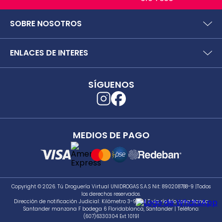
SOBRE NOSOTROS
¿Quiénes somos?
ENLACES DE INTERES
Preguntas frecuentes
Políticas y términos de uso
SIC (Superintendencia deIndustria y Comercio).
Puntos Saludables
SÍGUENOS
Superfinanciera
Términos y condiciones puntos saludables
Trabaja con nosotros
Localizador de tiendas
Uso seguro de medicamentos
Separata digital
Rastrea tu pedido
MEDIOS DE PAGO
Secretaría de Salud de Antioquia
Unidrogas S.A.S.
Cómo hacer un pedido en TDV
Seguimiento a PQRS
Copyright © 2026. Tú Droguería Virtual UNIDROGAS S.A.S Nit: 890208788-9 |Todos
los derechos reservados.
Dirección de notificación Judicial: Kilómetro 3-981 M T vía río frío zona franca
Santander manzana F bodega 6 Floridablanca, Santander | Teléfono:
(607)6330304 Ext 10191