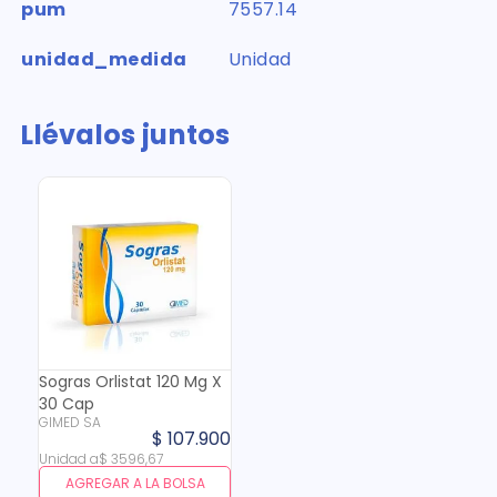
pum
7557.14
unidad_medida
Unidad
Llévalos juntos
Sogras Orlistat 120 Mg X
30 Cap
GIMED SA
$
107
.
900
Unidad
a
$
3596
,
67
AGREGAR A LA BOLSA