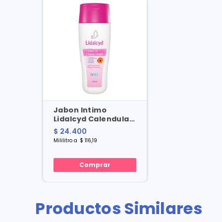
Jabon Intimo
Lidalcyd Calendula Y
Acido Lactico X 210
$
24
.
400
Ml
Mililitro
a
$
116
,
19
Comprar
Productos Similares