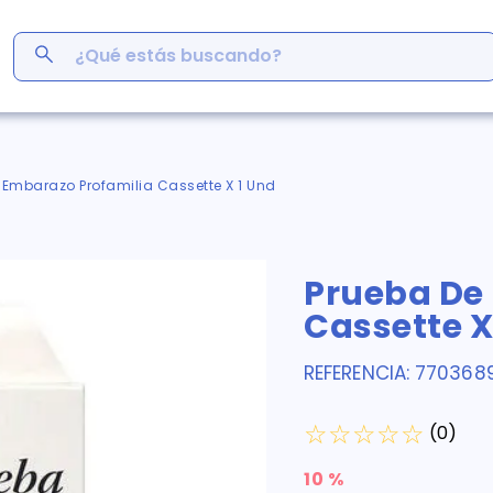
¿Qué estás buscando?
ás Buscados
men
 Embarazo Profamilia Cassette X 1 Und
r
ro
Prueba De
em
s
Cassette X
inofén
y
REFERENCIA
:
770368
germina
☆
☆
☆
☆
☆
(
0
)
10 %