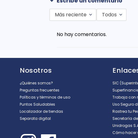
Escribe un comentario
Más reciente
Todos
Agregar comentario
No hay comentarios.
Título
Califica el producto de 1 a 5 est
Nosotros
Enlaces
★
★
★
★
★
Tu nombre
¿Quiénes somos?
SIC (Superin
Preguntas frecuentes
Superfinanci
Políticas y términos de uso
Trabaja con 
Puntos Saludables
Uso Seguro 
Dirección de email
Localizador de tiendas
Rastrea tu Pe
Separata digital
Secretaría d
Unidrogas S.
Escribe un comentario
Cómo hacer 