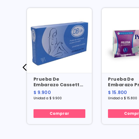
Prueba De
Prueba De
test
Embarazo Cassette
Embarazo Pr
Db Life X 1 Und
Cassette X 
$ 9.900
$ 15.800
Unidad a $ 9.900
Unidad a $ 15.800
Comprar
Compr