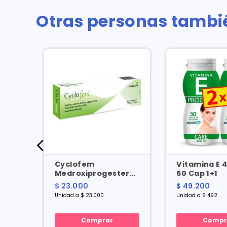
Otras personas tambi
Cyclofem
Vitamina E 4
nds
Medroxiprogesterona/estradiol
50 Cap 1+1
25/5 Mg 0.5 Ml X 1
$ 23.000
$ 49.200
Amp
Unidad a $ 23.000
Unidad a $ 492
Comprar
Compr