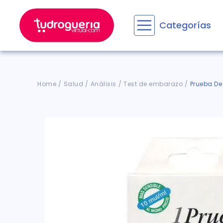
Categorías
Términos M
1
.
floratil
2
.
aceru
Salud
Análisis
Test de embarazo
Prueba De
3
.
marime
4
.
mounja
5
.
forz
6
.
cyclof
7
.
pañale
8
.
acetam
9
.
wegov
10
.
entero