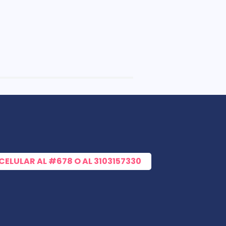
 CELULAR AL
#678
O AL
3103157330