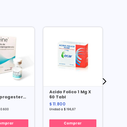
Acido Folico 1 Mg X
Bols
progesterona
60 Tabl
Imp
1 Vial X 1 Ml
(25.
$ 11.800
$ 50
 20.600
Unidad a $ 196,67
Unida
omprar
Comprar