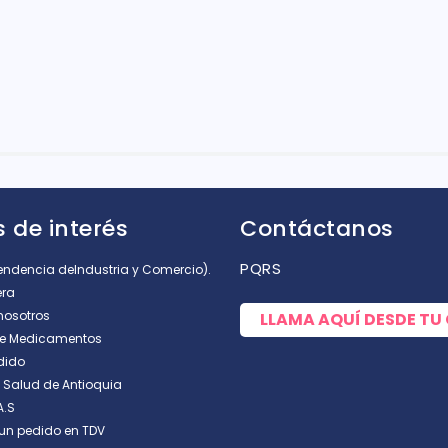
rellas
 de interés
Contáctanos
PQRS
tendencia deIndustria y Comercio).
era
nosotros
LLAMA AQUÍ DESDE TU
de Medicamentos
dido
e Salud de Antioquia
A.S
un pedido en TDV