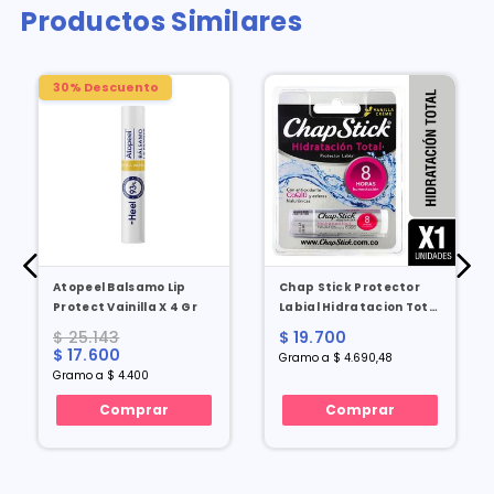
Productos Similares
30% Descuento
Atopeel Balsamo Lip
Chap Stick Protector
Protect Vainilla X 4 Gr
Labial Hidratacion Total
X 4.2 Gr
$ 25.143
$ 19.700
$ 17.600
Gramo a $ 4.690,48
Gramo a $ 4.400
Comprar
Comprar