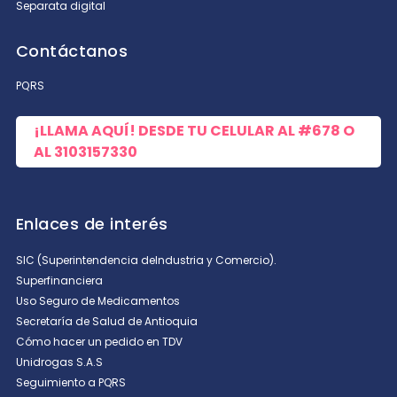
Separata digital
Contáctanos
PQRS
ENVIAR COMENTARIO
¡LLAMA AQUÍ! DESDE TU CELULAR AL
#678
O
AL
3103157330
Enlaces de interés
SIC (Superintendencia deIndustria y Comercio).
Superfinanciera
Uso Seguro de Medicamentos
Secretaría de Salud de Antioquia
Cómo hacer un pedido en TDV
Unidrogas S.A.S
Seguimiento a PQRS