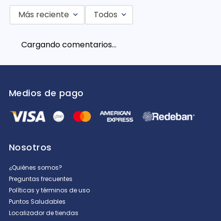
Más reciente
Todos
Agregar comentario
Cargando comentarios…
Título
Califica el producto de 1 a 5 estrellas
Medios de pago
★
★
★
★
★
Tu nombre
Nosotros
Dirección de email
¿Quiénes somos?
Preguntas frecuentes
Políticas y términos de uso
Puntos Saludables
Escribe un comentario
Localizador de tiendas