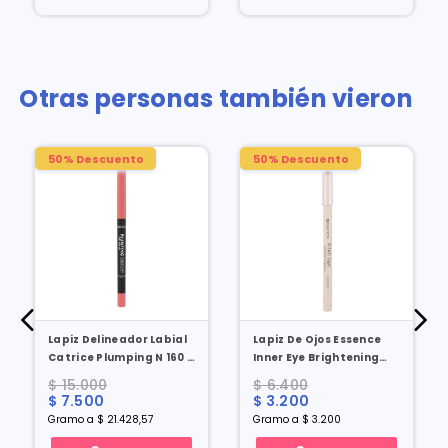
Otras personas también vieron
50% Descuento
50% Descuento
Lapiz Delineador Labial
Lapiz De Ojos Essence
Catrice Plumping N 160 X
Inner Eye Brightening
0.35 Gr
Pen X 1 Gr
$ 15.000
$ 6.400
$ 7.500
$ 3.200
Gramo a $ 21.428,57
Gramo a $ 3.200