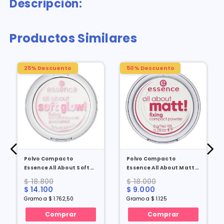
Descripción:
Productos Similares
25% Descuento
50% Descuento
Polvo Compacto
Polvo Compacto
Essence All About Soft
Essence All About Matt
Glow Fixing Waterproff
Fixing X 8 Gr
$ 18.800
$ 18.000
X 8 Gr
$ 14.100
$ 9.000
Gramo a $ 1.762,50
Gramo a $ 1.125
Comprar
Comprar