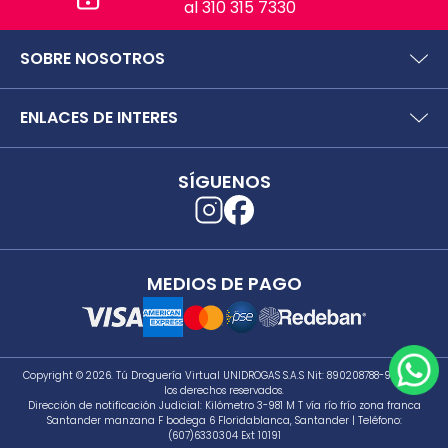
al 310 315 7330
SOBRE NOSOTROS
¿Quiénes somos?
ENLACES DE INTERES
Preguntas frecuentes
Políticas y términos de uso
SIC (Superintendencia deIndustria y Comercio).
Puntos Saludables
SÍGUENOS
Superfinanciera
Términos y condiciones puntos saludables
Trabaja con nosotros
Localizador de tiendas
Uso seguro de medicamentos
Separata digital
Rastrea tu pedido
MEDIOS DE PAGO
Secretaría de Salud de Antioquia
Unidrogas S.A.S.
Cómo hacer un pedido en TDV
Seguimiento a PQRS
Copyright © 2026. Tú Droguería Virtual UNIDROGAS S.A.S Nit: 890208788-9 |Todos
los derechos reservados.
Dirección de notificación Judicial: Kilómetro 3-981 M T vía río frío zona franca
Santander manzana F bodega 6 Floridablanca, Santander | Teléfono:
(607)6330304 Ext 10191