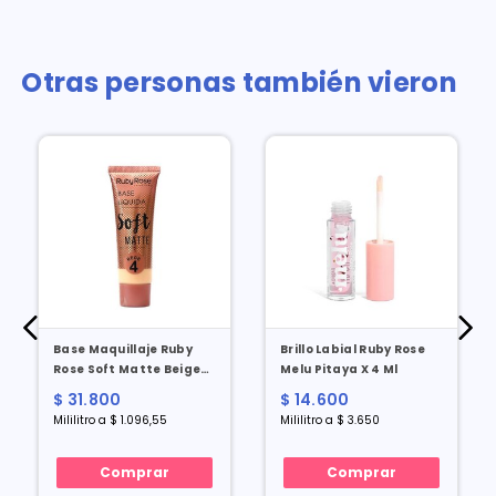
Otras personas también vieron
Base Maquillaje Ruby
Brillo Labial Ruby Rose
Rose Soft Matte Beige
Melu Pitaya X 4 Ml
No. 4 X 29 Ml
$ 31.800
$ 14.600
Mililitro a $ 1.096,55
Mililitro a $ 3.650
Comprar
Comprar