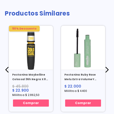
Productos Similares
50% Descuento
Pestanina Maybelline
Pestanina Ruby Rose
Colossal 36h Negra X 8
Melu Extra Volume Y
Ml
Alargamiento X 5 Ml
$ 45.800
$ 22.000
$ 22.900
Mililitro a $ 4.400
Mililitro a $ 2.862,50
Comprar
Comprar