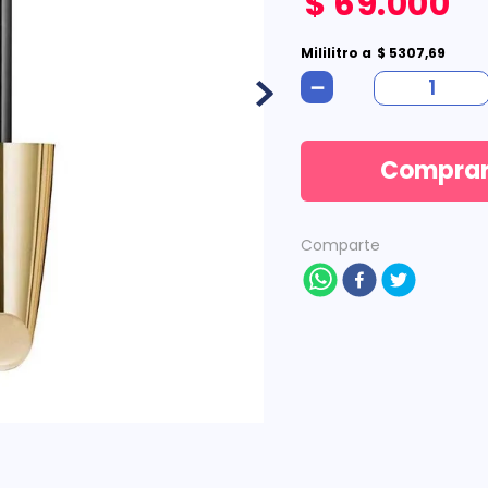
$
69
.
000
Mililitro
a
$
5307
,
69
－
Compra
Comparte