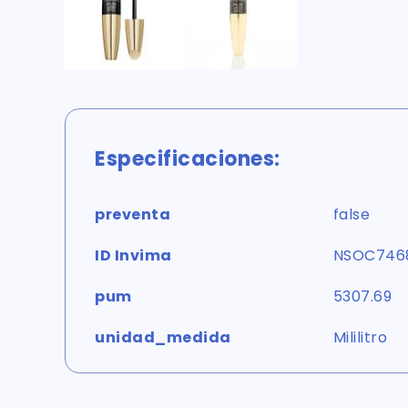
Especificaciones:
preventa
false
ID Invima
NSOC746
pum
5307.69
unidad_medida
Mililitro