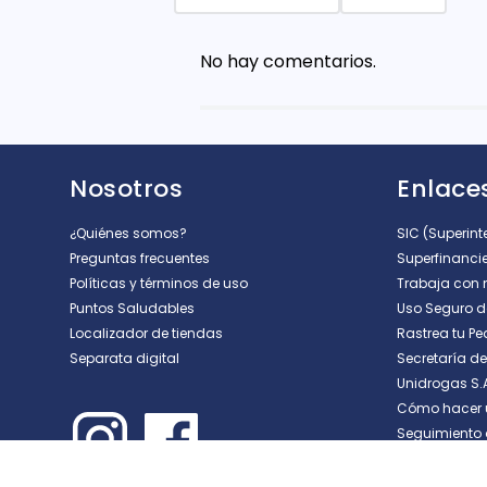
Agregar comentario
No hay comentarios.
Título
Califica el producto de 1 a 5 est
Nosotros
Enlaces
★
★
★
★
★
Tu nombre
¿Quiénes somos?
SIC (Superin
Preguntas frecuentes
Superfinanci
Políticas y términos de uso
Trabaja con 
Puntos Saludables
Uso Seguro 
Dirección de email
Localizador de tiendas
Rastrea tu Pe
Separata digital
Secretaría d
Unidrogas S.
Escribe un comentario
Cómo hacer 
Seguimiento 