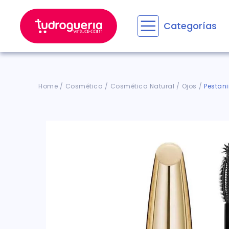
Categorías
Términos M
1
.
floratil
2
.
aceru
Cosmética
Cosmética Natural
Ojos
Pestani
3
.
marime
4
.
mounja
5
.
forz
6
.
cyclof
7
.
pañale
8
.
acetam
9
.
wegov
10
.
entero