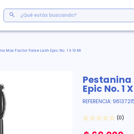
¿Qué estás buscando?
ás Buscados
men
na Max Factor False Lash Epic No. 1 X 13 Ml
r
ro
Pestanina 
em
s
Epic No. 1 X
inofén
y
REFERENCIA
:
9613721
germina
☆
☆
☆
☆
☆
(
0
)