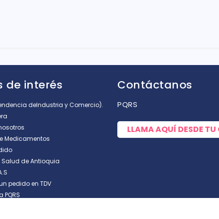
rellas
 de interés
Contáctanos
PQRS
tendencia deIndustria y Comercio).
era
nosotros
LLAMA AQUÍ DESDE TU
de Medicamentos
dido
e Salud de Antioquia
A.S
un pedido en TDV
a PQRS