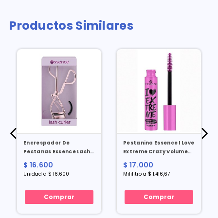
Productos Similares
Encrespador De
Pestanina Essence I Love
Pestanas Essence Lash
Extreme Crazy Volumen
Curler X 1 Und
X 12 Ml
$ 16.600
$ 17.000
Unidad a $ 16.600
Mililitro a $ 1.416,67
Comprar
Comprar