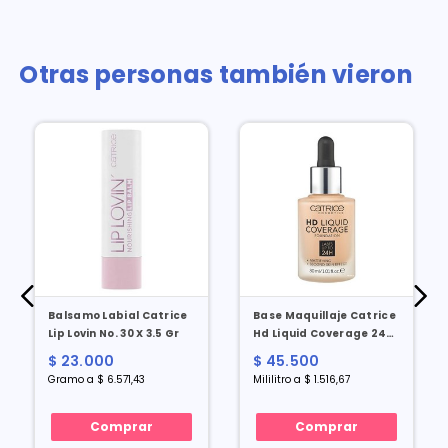
Otras personas también vieron
Balsamo Labial Catrice
Base Maquillaje Catrice
Lip Lovin No. 30 X 3.5 Gr
Hd Liquid Coverage 24h
Sand X 30 Ml
$ 23.000
$ 45.500
Gramo a $ 6.571,43
Mililitro a $ 1.516,67
Comprar
Comprar