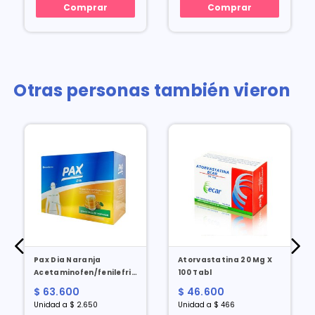
Comprar
Comprar
Otras personas también vieron
Pax Dia Naranja
Atorvastatina 20 Mg X
Acetaminofen/fenilefrina
100 Tabl
X 24 Sobres
$ 63.600
$ 46.600
Unidad a $ 2.650
Unidad a $ 466