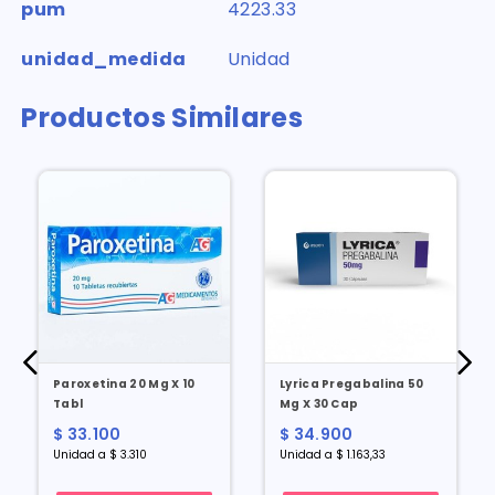
pum
4223.33
unidad_medida
Unidad
Productos Similares
Paroxetina 20 Mg X 10
Lyrica Pregabalina 50
Tabl
Mg X 30 Cap
$ 33.100
$ 34.900
Unidad a $ 3.310
Unidad a $ 1.163,33