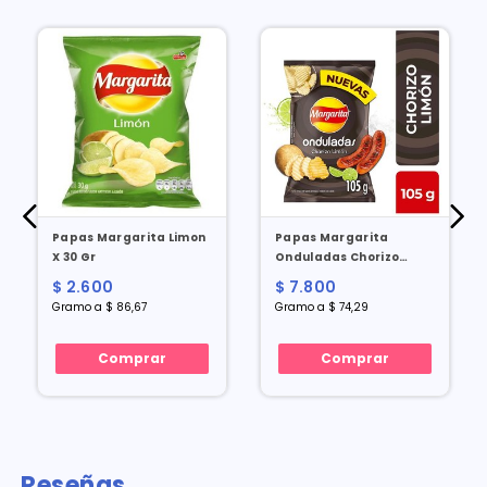
Papas Margarita Limon
Papas Margarita
X 30 Gr
Onduladas Chorizo
Limon X 105 Gr
$ 2.600
$ 7.800
Gramo a $ 86,67
Gramo a $ 74,29
Comprar
Comprar
Reseñas