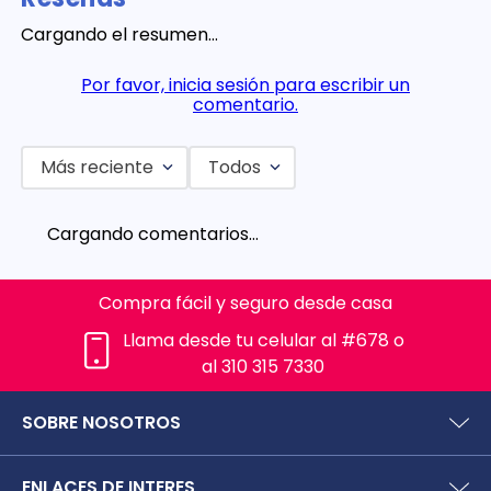
Cargando el resumen…
Por favor, inicia sesión para escribir un
comentario.
Más reciente
Todos
Cargando comentarios…
Compra fácil y seguro desde casa
Llama desde tu celular al #678 o
al 310 315 7330
SOBRE NOSOTROS
¿Quiénes somos?
ENLACES DE INTERES