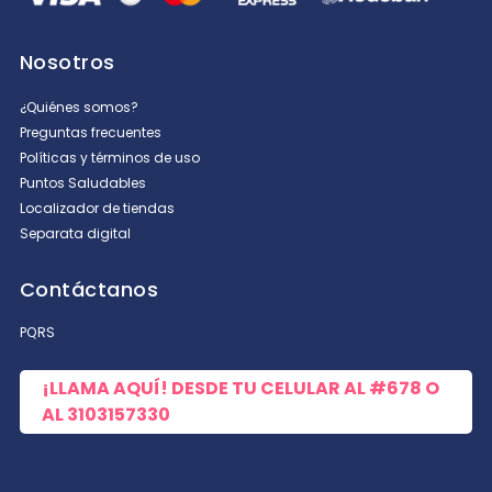
Nosotros
¿Quiénes somos?
Preguntas frecuentes
Políticas y términos de uso
Puntos Saludables
Localizador de tiendas
Separata digital
Contáctanos
PQRS
¡LLAMA AQUÍ! DESDE TU CELULAR AL
#678
O
AL
3103157330