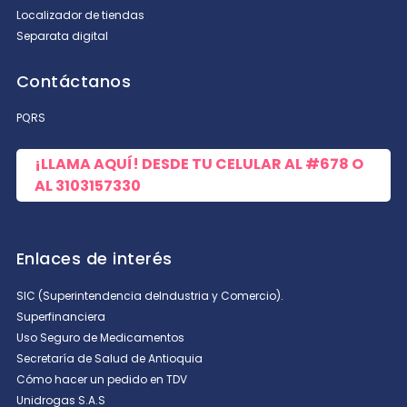
Localizador de tiendas
Separata digital
Contáctanos
ENVIAR COMENTARIO
PQRS
¡LLAMA AQUÍ! DESDE TU CELULAR AL
#678
O
AL
3103157330
Enlaces de interés
SIC (Superintendencia deIndustria y Comercio).
Superfinanciera
Uso Seguro de Medicamentos
Secretaría de Salud de Antioquia
Cómo hacer un pedido en TDV
Unidrogas S.A.S