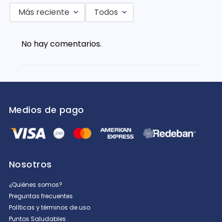
Más reciente
Todos
Agregar comentario
No hay comentarios.
Título
Califica el producto de 1 a 5 estrellas
★
★
★
★
★
Medios de pago
Tu nombre
Dirección de email
Nosotros
¿Quiénes somos?
Preguntas frecuentes
Escribe un comentario
Políticas y términos de uso
Puntos Saludables