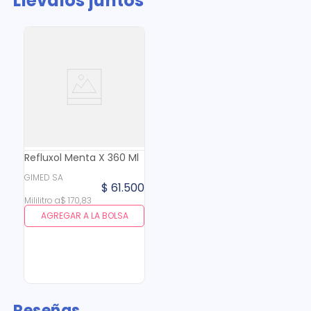
Llévalos juntos
Refluxol Menta X 360 Ml
GIMED SA
$
61
.
500
Mililitro
a
$
170
,
83
AGREGAR A LA BOLSA
Reseñas