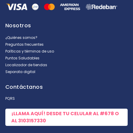
Nosotros
¿Quiénes somos?
Preguntas frecuentes
Políticas y términos de uso
Puntos Saludables
Localizador de tiendas
Separata digital
Contáctanos
PQRS
¡LLAMA AQUÍ! DESDE TU CELULAR AL
#678
O
AL
3103157330