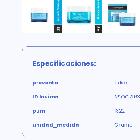
Especificaciones:
preventa
false
ID Invima
NSOC716
pum
1322
unidad_medida
Gramo