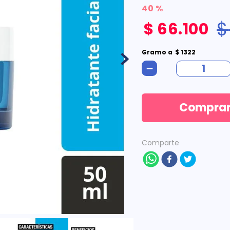
40 %
$
$
66
.
100
Gramo
a
$
1322
－
Compra
Comparte