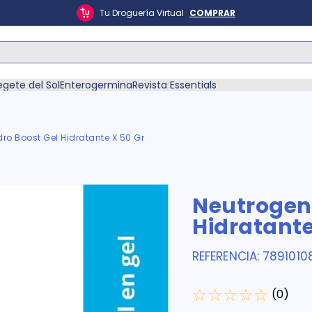
Tu Droguería Virtual
COMPRAR
ás Buscados
egete del Sol
Enterogermina
Revista Essentials
ro Boost Gel Hidratante X 50 Gr
én
Neutrogen
Hidratante
REFERENCIA
:
7891010
☆
☆
☆
☆
☆
(
0
)