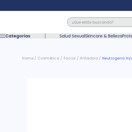
¿Qué estás buscando?
Términos M
Categorías
Salud Sexual
Skincare & Belleza
Prot
1
.
floratil
2
.
acerumen
3
.
marimer
Cosmética
Facial
Antiedad
Neutrogena Hyd
4
.
mounjaro
5
.
forz
6
.
acetaminof
7
.
pañales
8
.
wegovy
9
.
cyclofem
10
.
vitamina c