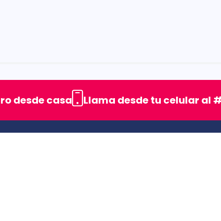
rellas
uro desde casa
Llama desde tu celular al #
ENLACES DE INTERES
SIC (Superintendencia deIndustria y Comercio).
Superfinanciera
Trabaja con nosotros
Uso seguro de medicamentos
s
Rastrea tu pedido
Secretaría de Salud de Antioquia
Unidrogas S.A.S.