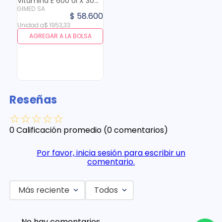
Vitamina E 600 Ui X 30
GIMED SA
Cap
$
58
.
600
Unidad
a
$
1953
,
33
AGREGAR A LA BOLSA
Reseñas
☆
☆
☆
☆
☆
0 Calificación promedio
(0 comentarios)
Por favor, inicia sesión para escribir un
comentario.
Más reciente
Todos
No hay comentarios.