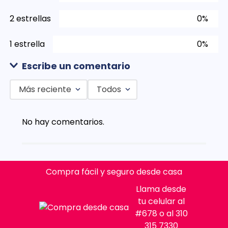
2 estrellas
0%
1 estrella
0%
Escribe un comentario
Más reciente
Todos
Agregar comentario
No hay comentarios.
Título
Califica el producto de 1 a 5 estrellas
Compra fácil y seguro desde casa
★
★
★
★
★
Llama desde
Tu nombre
tu celular al
#678 o al 310
315 7330