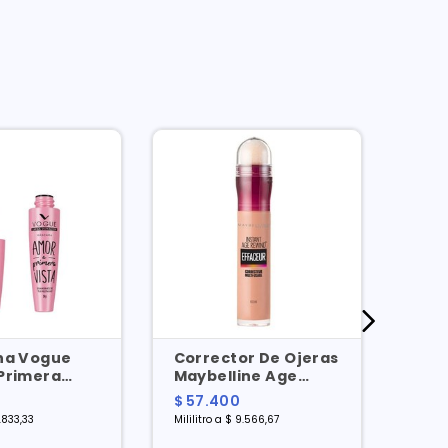
na Vogue
Corrector De Ojeras
Lapi
Primera
Maybelline Age
Ojo
aterproof X
Rewind Dark Circles
Tra
$ 57.400
$ 8.
Honey X 6 Ml
.833,33
Mililitro a $ 9.566,67
Unida