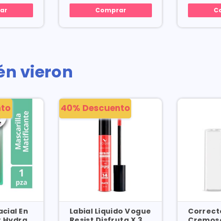
ar
Comprar
C
én vieron
to
40% Descuento
acial En
Labial Liquido Vogue
Correct
r Hydra
Resist Disfruta X 3
Cremos