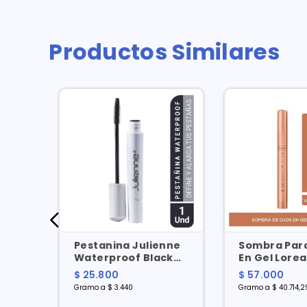
Productos Similares
c
Pestanina Julienne
Sombra Para
Waterproof Black
En Gel Lorea
Lashes X 7.5 Gr
Hypnoteyes 
$ 25.800
$ 57.000
Rose X 1.4 G
Gramo a $ 3.440
Gramo a $ 40.714,2