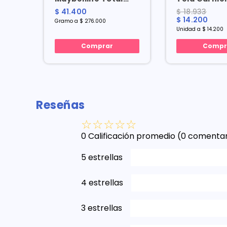
tras
Temptation Brow
Bomb Matif
$ 41.400
$ 18.933
rios
Soft Brown 0.15g Gr
Bolsa X 1 U
$ 14.200
Gramo a $ 276.000
Unidad a $ 14.200
Comprar
Compr
Reseñas
☆
☆
☆
☆
☆
0 Calificación promedio
(0 comentar
5 estrellas
4 estrellas
3 estrellas