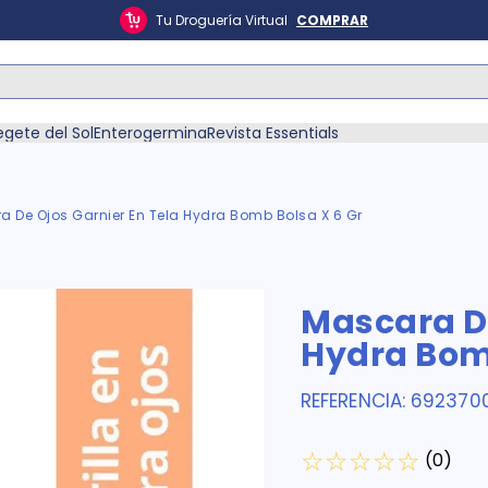
Tu Droguería Virtual
COMPRAR
ás Buscados
egete del Sol
Enterogermina
Revista Essentials
 De Ojos Garnier En Tela Hydra Bomb Bolsa X 6 Gr
én
Mascara De
Hydra Bomb
REFERENCIA
:
692370
☆
☆
☆
☆
☆
(
0
)