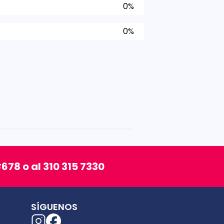
0%
0%
678 o al 310 315 7330
SÍGUENOS