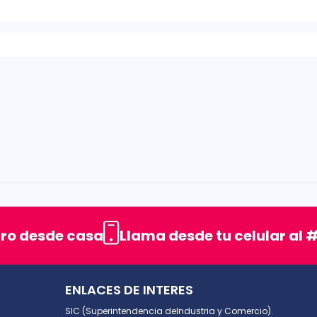
rellas
uro desde casa
Llama desde tu celular al #
ENLACES DE INTERES
SIC (Superintendencia deIndustria y Comercio).