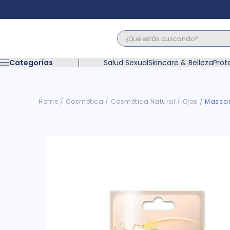
¿Qué estás buscando?
Términos M
Categorías
Salud Sexual
Skincare & Belleza
Prot
1
.
floratil
2
.
acerumen
3
.
marimer
Cosmética
Cosmética Natural
Ojos
Mascara
4
.
mounjaro
5
.
forz
6
.
acetaminof
7
.
pañales
8
.
wegovy
9
.
cyclofem
10
.
vitamina c