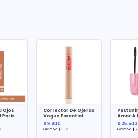
 Ojos
Corrector De Ojeras
Pestani
l Paris
Vogue Essential
Amor A 
Twinkly
Beige X 25 Gr
Vista W
$ 9.800
$ 25.500
r
9 Gr
9
Gramo a $ 392
Gramo a $ 2