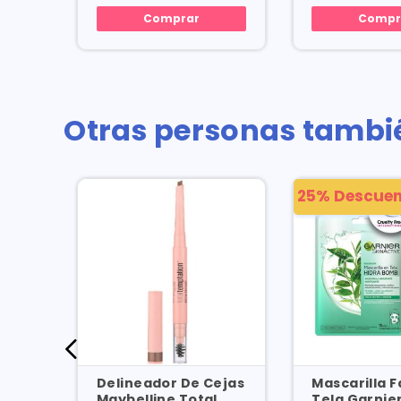
Comprar
Compr
Otras personas tambi
25% Descuen
rios
Delineador De Cejas
Mascarilla F
l X
Maybelline Total
Tela Garnie