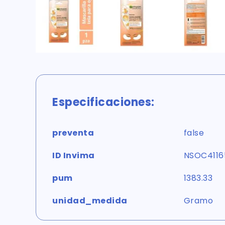
Especificaciones:
preventa
false
ID Invima
NSOC4116
pum
1383.33
unidad_medida
Gramo