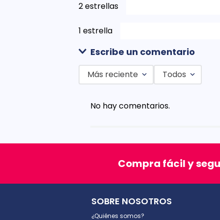
2 estrellas
1 estrella
Escribe un comentario
Más reciente
Todos
Agregar comentario
No hay comentarios.
Título
Califica el producto de 1 a 5 est
Compra fácil y seg
★
★
★
★
★
Tu nombre
SOBRE NOSOTROS
¿Quiénes somos?