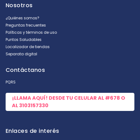
Nosotros
¿Quiénes somos?
Preguntas frecuentes
Políticas y términos de uso
Puntos Saludables
Localizador de tiendas
Separata digital
Contáctanos
PQRS
¡LLAMA AQUÍ! DESDE TU CELULAR AL
#678
O
AL
3103157330
Enlaces de interés