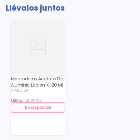
Llévalos juntos
Mantoderm Acetato De
Aluminio Locion X 120 Ml
GIMED SA
Mililitro
a
$
204
,
17
No disponible