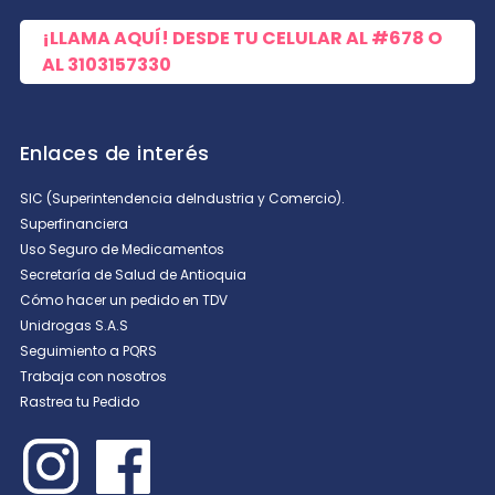
¡LLAMA AQUÍ! DESDE TU CELULAR AL
#678
O
AL
3103157330
Enlaces de interés
SIC (Superintendencia deIndustria y Comercio).
Superfinanciera
Uso Seguro de Medicamentos
Secretaría de Salud de Antioquia
Cómo hacer un pedido en TDV
Unidrogas S.A.S
Seguimiento a PQRS
Trabaja con nosotros
Rastrea tu Pedido