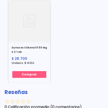
Dynasex Sildenafil 50 Mg
X 2 Tab
$
28
.
700
Unidad
a
$
14
.
350
Comprar
Reseñas
☆
☆
☆
☆
☆
0 Calificación promedio
(0 comentarios)