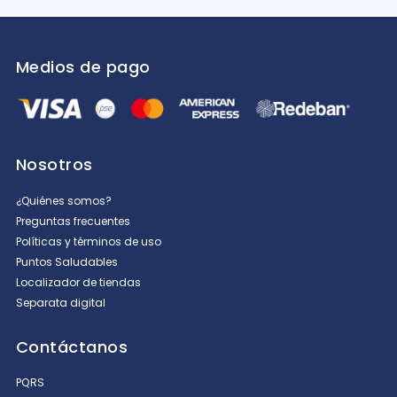
Califica el producto de 1 a 5 estrellas
★
★
★
★
★
Medios de pago
Tu nombre
Dirección de email
Nosotros
¿Quiénes somos?
Preguntas frecuentes
Escribe un comentario
Políticas y términos de uso
Puntos Saludables
Localizador de tiendas
Separata digital
Contáctanos
ENVIAR COMENTARIO
PQRS